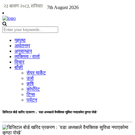
7th August 2026
गृहपृष्ठ
अर्थतन्त्र
अनुसन्धान
व्यक्तित्व / वार्ता
विचार
बाँकी
सेयर मार्केट
उर्जा
कृषि
कोर्पोरेट
टिप्स
पर्यटन
डिजिटल बोर्ड खरिद प्रकरण : `वडा अध्यक्षले वैयक्तिक सुविधा नपाएकोमा कुण्ठा पोखे´