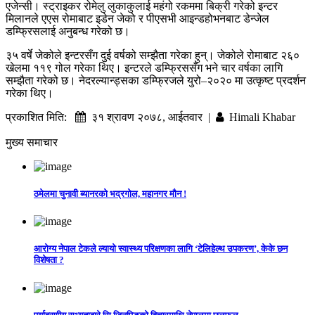
एजेन्सी। स्ट्राइकर रोमेलु लुकाकुलाई महंगो रकममा बिक्री गरेको इन्टर
मिलानले एएस रोमाबाट इडेन जेको र पीएसभी आइन्डहोभनबाट डेन्जेल
डम्फ्रिसलाई अनुबन्ध गरेको छ।
३५ वर्षे जेकोले इन्टरसँग दुई वर्षको सम्झैता गरेका हुन्। जेकोले रोमाबाट २६०
खेलमा ११९ गोल गरेका थिए। इन्टरले डम्फ्रिससँग भने चार वर्षका लागि
सम्झैता गरेको छ। नेदरल्यान्ड्सका डम्फ्रिजले युरो–२०२० मा उत्कृष्ट प्रदर्शन
गरेका थिए।
प्रकाशित मिति:
३१ श्रावण २०७८, आईतवार |
Himali Khabar
मुख्य समाचार
ठमेलमा चुनावी ब्यानरको भद्रगोल, महानगर मौन !
आरोग्य नेपाल टेकले ल्यायो स्वास्थ्य परिक्षणका लागि ‘टेलिहेल्थ उपकरण’, केके छन
विशेषता ?