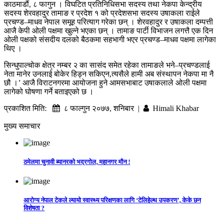
काठमाडौं, ८ फागुन । विघटित प्रतिनिधिसभा सदस्य तथा नेकपा केन्द्रीय
सदस्य शेरवहादुर तामाङ र प्रदेश १ को प्रदेशसभा सदस्य उषाकला राईले
प्रचण्ड–माधव नेपाल समूह परित्याग गरेका छन् । शेरवहादुर र उषाकला दम्पत्ती
आजै केपी ओली पक्षमा खुल्ने भएका छन् । तामाङ पार्टी विभाजन लगत्तै एक दिन
ओली पक्षको संसदीय दलको बैठकमा सहभागी भएर प्रचण्ड–माधव पक्षमा लागेका
थिए ।
सिन्धुपाल्चोक क्षेत्र नम्बर २ का सासंद समेत रहेका तामाङले भने–प्रचण्डलाई
नेता मानेर उनलाई बोकेर हिड्न सकिएन,त्यसैले हामी अब संस्थापन नेकपा मा नै
छौ ।’ आजै विराटनगरमा आयोजना हुने आमसभाबाट उषाकलाले अ‍ोली पक्षमा
लागेको घोषणा गर्ने बताइएको छ ।
प्रकाशित मिति:
८ फाल्गुन २०७७, शनिबार |
Himali Khabar
मुख्य समाचार
ठमेलमा चुनावी ब्यानरको भद्रगोल, महानगर मौन !
आरोग्य नेपाल टेकले ल्यायो स्वास्थ्य परिक्षणका लागि ‘टेलिहेल्थ उपकरण’, केके छन
विशेषता ?