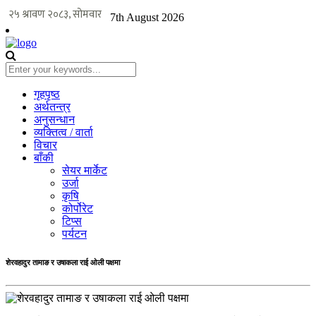
7th August 2026
गृहपृष्ठ
अर्थतन्त्र
अनुसन्धान
व्यक्तित्व / वार्ता
विचार
बाँकी
सेयर मार्केट
उर्जा
कृषि
कोर्पोरेट
टिप्स
पर्यटन
शेरवहादुर तामाङ र उषाकला राई ओली पक्षमा