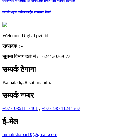
पर्यावरणीय सभ्यताबारे सि जिनपिङको विचारमाथि नेपालमा छलफल
खराबी भएका पानीका कार्टुन बजारबाट फिर्ता
Welcome Digital pvt.ltd
सम्पादक :
-
सूचना विभाग दर्ता नं :
1624/ 2076/077
सम्पर्क ठेगाना
Kamaladi,28 kathmandu.
सम्पर्क नम्बर
+977-9851117401
,
+977-98741234567
ई–मेल
himalikhabar10@gmail.com