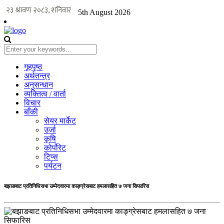
5th August 2026
गृहपृष्ठ
अर्थतन्त्र
अनुसन्धान
व्यक्तित्व / वार्ता
विचार
बाँकी
सेयर मार्केट
उर्जा
कृषि
कोर्पोरेट
टिप्स
पर्यटन
बझाङबाट प्रतिनिधिसभा उम्मेदवारमा काङ्ग्रेसबाट हमलासहित ७ जना सिफारिस