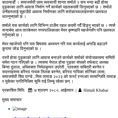
काठमाडौं । समाजसेवी एवम् व्यवसायी शान्ता शर्माले २ सय भन्दा बढी हाेचा
पुड्काका लागि आवास निर्माण गर्ने कार्यको पहलकदमी लिनुभएको छ । शर्माले
उनीहरुलाई सुहाउँदो आवास निर्माणका लागि सरोकारवालाहरुसंग छलफल
थाल्नुभएको छ ।
शर्माले यस कार्यकाे लागि विभिन्न ठाउँमा पहल कदमी गर्दै हिड्नु भएको छ । त्यसै
सन्दर्भमा आज तारकेश्वर नगरपालिकाका मेयर कृष्णहरि महर्जनसँग पनि छलफल
गर्नुभएको छ ।
मेयर महर्जनले पनि यस बिषयमा अध्ययन गरि यस कार्यलाई अगाडि बढाउने
कुरामा जाेड दिनुभएको छ ।
यस्तै हाेचा पुड्काकाे लागि आवास बनाउने कार्यकाे शर्माको संयोजकत्वमा समिती
समेत गठन गरिएको छ । त्यसमा नेपाल होचा पुड्का संघको तर्फबाट अध्यक्ष
बिन्दा दुलाल, अधिवक्ता निर्मलकुमार उप्रेती , प्रवक्ता सबित्री बस्नेत र
सदस्यहरुमा बरिस्ठ गायक तिलक बस्नेत, बरिस्ठ गायिका सोनिका लामा,
समाजसेवी शिव पाण्डे , मिस तामाङ २०२३ को फर्स्ट रनरअप सत्सन्जिवि तामाङ
र युकेका प्रतिनिधिमा सुमि राई लिम्बु रहेका छन् ।
प्रकाशित मिति:
७ श्रावण २०८०, आईतवार |
Himali Khabar
मुख्य समाचार