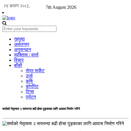
7th August 2026
गृहपृष्ठ
अर्थतन्त्र
अनुसन्धान
व्यक्तित्व / वार्ता
विचार
बाँकी
सेयर मार्केट
उर्जा
कृषि
कोर्पोरेट
टिप्स
पर्यटन
शर्माको नेतृत्वमा २ सयभन्दा बढी हाेचा पुड्काका लागि आवास निर्माण गरिने