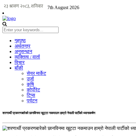
7th August 2026
गृहपृष्ठ
अर्थतन्त्र
अनुसन्धान
व्यक्तित्व / वार्ता
विचार
बाँकी
सेयर मार्केट
उर्जा
कृषि
कोर्पोरेट
टिप्स
पर्यटन
शरणार्थी प्रकरणबारेको छानविनमा खुट्टा नकमाउन हाम्रो नेपाली पार्टीको ध्यानाकर्षण