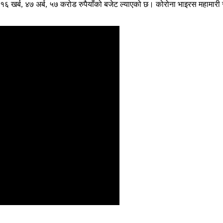
 खर्ब, ४७ अर्ब, ५७ करोड रुपैयाँको बजेट ल्याएको छ। कोरोना भाइरस महामारी रो