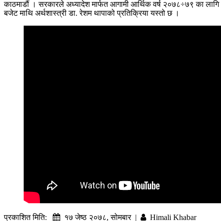
काठमाडौं । सरकारले अध्यादेश मार्फत आगामी आर्थिक वर्ष २०७८÷७९ का लागि १६
बजेट माथि अर्थशास्त्री डा. रेशम थापाको प्रतिक्रिया यस्तो छ ।
प्रकाशित मिति:
१७ जेष्ठ २०७८, सोमबार |
Himali Khabar