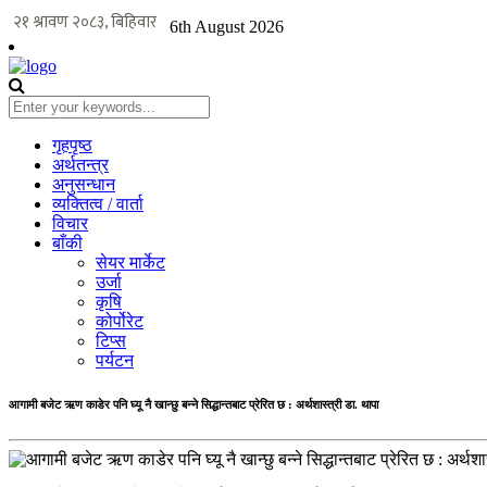
6th August 2026
गृहपृष्ठ
अर्थतन्त्र
अनुसन्धान
व्यक्तित्व / वार्ता
विचार
बाँकी
सेयर मार्केट
उर्जा
कृषि
कोर्पोरेट
टिप्स
पर्यटन
आगामी बजेट ऋण काडेर पनि घ्यू नै खान्छु बन्ने सिद्धान्तबाट प्रेरित छ : अर्थशास्त्री डा. थापा