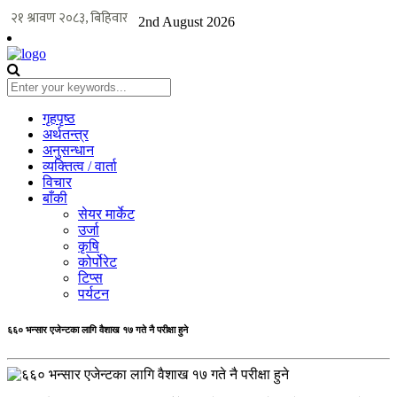
2nd August 2026
गृहपृष्ठ
अर्थतन्त्र
अनुसन्धान
व्यक्तित्व / वार्ता
विचार
बाँकी
सेयर मार्केट
उर्जा
कृषि
कोर्पोरेट
टिप्स
पर्यटन
६६० भन्सार एजेन्टका लागि वैशाख १७ गते नै परीक्षा हुने