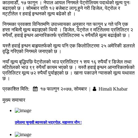
काठमाडौं, १७ फागुन । नेपाल आयल निगमले पेट्रोलियम पदार्थको मूल्य पुनः
बढाएको छ । सोमबार राति १२ बजेबाट लागू हुने गरी डिजेल, पेट्रोल र
मट्टीतेल र हवाई इन्धनको मूल्य बढेको हो ।
निगमका प्रवक्ता विनितमणि उपाध्यायका अनुसार गत फागुन ४ गते पनि एक
हप्ता नबित्दै मूल्य बढाइएको थियो । डिजेल, पेट्रोल र मटितेलमा प्रतिलिटर २
रुपैयाँ, हवाई इन्धन आन्तरिकतर्फ प्रतिलिटरमा ५ रुपैयाँले मूल्य बढाईको छ ।
यस्तै हवाई इन्धन बाहृयतर्फको मूल्य पनि एक किलोलिटरमा २५ अमेरिकी डलरले
वृद्धि गरिएको निगमले जनाएको छ ।
नयाँ मूल्य बृद्धिपछि पेट्रोलको भाउ प्रतिलिटर १ सय १६ रुपैयाँ र डिजेल तथा
मटितेलको भाउ ९९ रुपैयाँ कायम भएको छ । यस्तै हवाई इन्धन आन्तरिकतर्फको
प्रतिलिटर मूल्य ७२ रुपैयाँ पुर्याइएको छ । खाना पकाउने ग्यासको मूल्य यथावत
छ ।
प्रकाशित मिति:
१७ फाल्गुन २०७७, सोमबार |
Himali Khabar
मुख्य समाचार
ठमेलमा चुनावी ब्यानरको भद्रगोल, महानगर मौन !