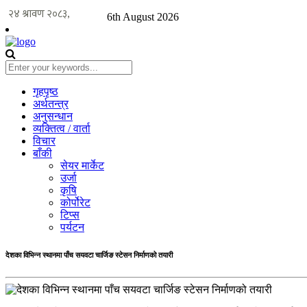
6th August 2026
गृहपृष्ठ
अर्थतन्त्र
अनुसन्धान
व्यक्तित्व / वार्ता
विचार
बाँकी
सेयर मार्केट
उर्जा
कृषि
कोर्पोरेट
टिप्स
पर्यटन
देशका विभिन्न स्थानमा पाँच सयवटा चार्जिङ स्टेसन निर्माणको तयारी