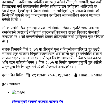
काठमाडौं । करिव सात वर्षदेखि अलपत्र बनेको तीनकुने (वाग्मती) पुल नयाँ
डिजाइनमा नयाँ ठेक्कामार्फत निर्माण अघि बढाउन प्रक्रिया थालिएको छ ।
‘आर्स एन्ड ब्रिज’ प्रविधिबाट निर्माण गर्न लागिएको पुल यसअघि निर्माणको
जिम्मेवारी पाएको पप्पु कन्सट्रक्शन प्रालिको लापरबाहीका कारण अलपत्र
बनेको थियो ।
सो कम्पनीले डिजाइनभन्दा फरक गरी निर्माण गरेको र त्रुटि सच्याउनभन्दा
नमानेकाले त्यसलाई तोडिएको काठमाडौँ उपत्यका सडक विस्तार योजनाले
जनाएको छ । सो कम्पनीसँगको ठेक्का तोडिएपछि नयाँ प्रक्रिया सुरु गरिएको
हो ।
सडक विभागले विसं २०७१ मा तीनकुने पुल र बिजुलीबजारस्थित पुल एउटै
समयमा सुरु गरेकामा बिजुलीबजारस्थित धोबीखोला पुल दुई वर्षपहिले देखि नै
सम्पन्न भएर सञ्चालनमा छ । यो पुल निर्माण व्यवसायीको बेवास्ताका कारण
अघि बढ्न सकेको थिएन । विसं २०७५ मा निर्माण सम्पन्न हुनुपर्ने पुल अहिले
आएर पुनः निर्माण सुरु गर्न परेको योजनाले जनाएको छ ।
प्रकाशित मिति:
२९ श्रावण २०७८, शुक्रबार |
Himali Khabar
मुख्य समाचार
ठमेलमा चुनावी ब्यानरको भद्रगोल, महानगर मौन !