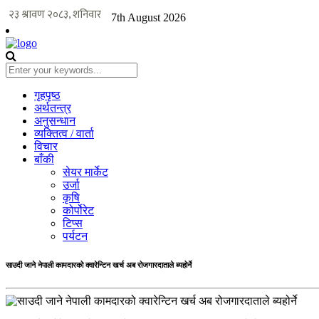
7th August 2026
गृहपृष्ठ
अर्थतन्त्र
अनुसन्धान
व्यक्तित्व / वार्ता
विचार
बाँकी
सेयर मार्केट
उर्जा
कृषि
कोर्पोरेट
टिप्स
पर्यटन
साउदी जाने नेपाली कामदारको क्वारेन्टिन खर्च अब रोजगारदाताले ब्यहोर्ने