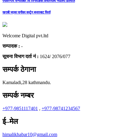
पर्यावरणीय सभ्यताबारे सि जिनपिङको विचारमाथि नेपालमा छलफल
खराबी भएका पानीका कार्टुन बजारबाट फिर्ता
Welcome Digital pvt.ltd
सम्पादक :
-
सूचना विभाग दर्ता नं :
1624/ 2076/077
सम्पर्क ठेगाना
Kamaladi,28 kathmandu.
सम्पर्क नम्बर
+977-9851117401
,
+977-98741234567
ई–मेल
himalikhabar10@gmail.com