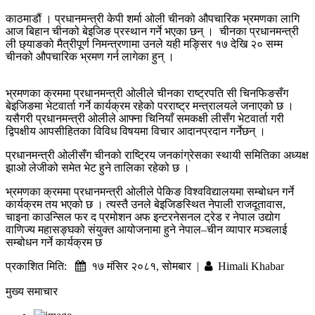
काठमाडौं । प्रधानमन्त्री केपी शर्मा ओली चीनको औपचारिक भ्रमणका लागि
आज बिहान चीनको बेइजिङ प्रस्थान गर्ने भएका छन् । चीनका प्रधानमन्त्री
ली छ्याङको मैत्रीपूर्ण निमन्त्रणामा उनले यही मङ्सिर १७ देखि २० सम्म
चीनको औपचारिक भ्रमण गर्न लागेका हुन् ।
भ्रमणका क्रममा प्रधानमन्त्री ओलीले चीनका राष्ट्रपति सी चिनफिङसँग
बेइजिङमा भेटवार्ता गर्ने कार्यक्रम रहेको परराष्ट्र मन्त्रालयले जनाएको छ ।
यसैगरी प्रधानमन्त्री ओलीले आफ्ना चिनियाँ समकक्षी लीसँग भेटवार्ता गरी
द्विपक्षीय आपसीहितका विविध विषयमा विचार आदानप्रदान गर्नेछन् ।
प्रधानमन्त्री ओलीसँग चीनको राष्ट्रिय जनकांग्रेसका स्थायी समितिका अध्यक्ष
झाओ लेजीको समेत भेट हुने तालिका रहेको छ ।
भ्रमणका क्रममा प्रधानमन्त्री ओलीले पेकिङ विश्वविद्यालयमा सम्बोधन गर्ने
कार्यक्रम तय भएको छ । त्यस्तै उनले बेइजिङस्थित नेपाली राजदूतावास,
चाइना काउन्सिल फर द प्रमोशन अफ इन्टरनेसनल ट्रेड र नेपाल उद्योग
वाणिज्य महासङ्घको संयुक्त आयोजनामा हुने नेपाल–चीन व्यापार मञ्चलाई
सम्बोधन गर्ने कार्यक्रम छ
प्रकाशित मिति:
१७ मंसिर २०८१, सोमबार |
Himali Khabar
मुख्य समाचार