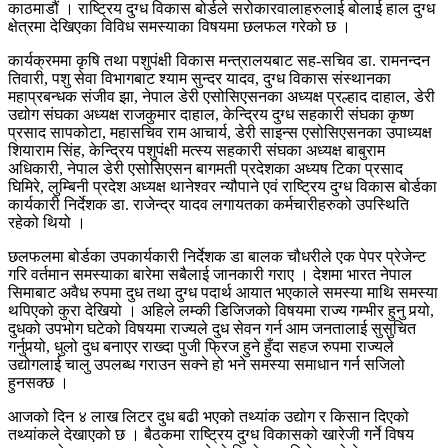
काठमाडौं । राष्ट्रिय दुग्ध विकास बोर्डले सरोकारवालाहरुलाई बोलाई हाल दुग्ध
क्षेत्रमा देखिएका विविध समस्याका विषयमा छलफल गरेको छ ।
कार्यक्रममा कृषि तथा पशुपंक्षी विकास मन्त्रालयबाट सह-सचिव डा. रामनन्दन
तिवारी, पशु सेवा विभागबाट श्याम सुन्दर यादव, दुग्ध विकास संस्थानका
महाप्रबन्धक संजीव झा, नेपाल डेरी एसोसिएसनका अध्यक्ष प्रल्हाद दाहाल, डेरी
उद्योग संघका अध्यक्ष राजकुमार दाहाल, केन्द्रिय दुग्ध सहकारी संघका कृष्ण
प्रसाद सापकोटा, महासचिव राम आचार्य, डेरी साइन्स एसोसिएसनका उपाध्यक्ष
शियाराम सिंह, केन्द्रिय पशुपंक्षी मत्स्य सहकारी संघका अध्यक्ष बाबुराम
अधिकारी, नेपाल डेरी एसोसिएसन बागमती प्रदेशका अध्यष टिका प्रसाद
घिमिरे, लुम्बिनी प्रदेश अध्यक्ष थानेश्वर न्यौपाने एवं राष्ट्रिय दुग्ध विकास बोर्डका
कार्यकारी निर्देशक डा. राजेन्द्र यादव लगायतका कर्मचारीहरुको उपस्थिति
रहेको थियो ।
छलफलमा बोर्डका उपकार्यकारी निर्देशक डा बालक चौधरीले एक पेपर प्रेजेन्ट
गरि वर्तमान समस्याका बारेमा सबैलाई जानकारी गराए । देशमा भारत नेपाल
सिमाबाट अवैध रुपमा दुध तथा दुग्ध पदार्थ आयात भएकाले समस्या माथि समस्या
थपिएको कुरा देखियो । अहिले लम्की डिजिजको विषयमा राज्य गम्भीर हुनु पर्‍यो,
दुधको उपभोग घटेको विषयमा राज्यले दुध सेवन गर्न आम जनतालाई सुसुचित
गर्नुपर्‍यो, धुलो दुध बनाएर राख्दा पुजी फ्रिज हुने हुँदा सहज रुपमा राज्यले
उद्योगलाई चालु उपलब्ध गराउन सक्ने हो भने समस्या समाधान गर्न सजिलो
हुनसक्छ ।
आजको दिन ४ लाख लिटर दुध बढी भएको तथ्यांक उद्योग र किसान दिएको
तथ्यांकले देखाएको छ । बैठकमा राष्ट्रिय दुग्ध विकासको खारेजी गर्ने विषय