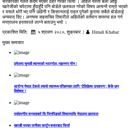
सरकारको गलत कदम भएको ठहर गरेको थियो । अहिले यस्तो बेला आफू
खारेजीको चपेटामा हुँदाहुँदै पनि बोर्डले छलफल गरेको विषय अत्यन्तै राम्रो भएको
र यसले थोरै भए पनि उद्योगी र किसानलाई राहत पुगेको कुरामा सबैले बोर्डलाई
धन्यवाद दिए। अन्त्यमा सहसचिव तिवारीले अहिलेको वर्तमान समस्या हल गर्न
मन्त्रालय हरतवरले लाग्ने बताउनु भयो ।
प्रकाशित मिति:
५ श्रावण २०८०, शुक्रबार |
Himali Khabar
मुख्य समाचार
ठमेलमा चुनावी ब्यानरको भद्रगोल, महानगर मौन !
आरोग्य नेपाल टेकले ल्यायो स्वास्थ्य परिक्षणका लागि ‘टेलिहेल्थ उपकरण’, केके छन
विशेषता ?
पर्यावरणीय सभ्यताबारे सि जिनपिङको विचारमाथि नेपालमा छलफल
खराबी भएका पानीका कार्टुन बजारबाट फिर्ता