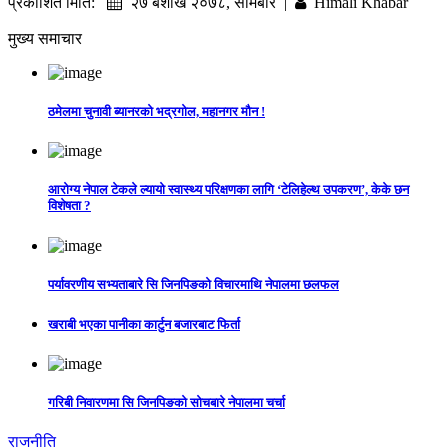
प्रकाशित मिति:
२७ बैशाख २०७८, सोमबार |
Himali Khabar
मुख्य समाचार
ठमेलमा चुनावी ब्यानरको भद्रगोल, महानगर मौन !
आरोग्य नेपाल टेकले ल्यायो स्वास्थ्य परिक्षणका लागि ‘टेलिहेल्थ उपकरण’, केके छन
विशेषता ?
पर्यावरणीय सभ्यताबारे सि जिनपिङको विचारमाथि नेपालमा छलफल
खराबी भएका पानीका कार्टुन बजारबाट फिर्ता
गरिबी निवारणमा सि जिनपिङको सोचबारे नेपालमा चर्चा
राजनीति