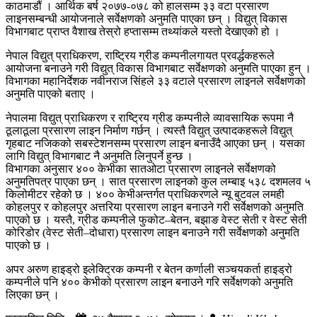
काठमाडौं । आर्थिक बर्ष २०७७-०७८ को हालसम्म ३३ वटा प्रसारण
लाइनसम्बन्धी आयोजनाले सर्वेक्षणको अनुमति पाएका छन् । विद्युत् विकास
विभागबाट प्राप्त वैशाख तेस्रो हप्तासम्म तथ्यांकले यस्तो देखाएको हो ।
नेपाल विद्युत् प्राधिकरण, राष्ट्रिय ग्रीड कम्पनीलगायत प्रवर्द्धकहरूले
आयोजना बनाउने गरी विद्युत् विकास विभागबाट सर्वेक्षणको अनुमति पाएका हुन् ।
विभागका महानिर्देशक नवीनराज सिंहले ३३ वटाले प्रसारण लाइनले सर्वेक्षणको
अनुमति पाएको बताए ।
नेपालमा विद्युत् प्राधिकरण र राष्ट्रिय ग्रीड कम्पनीले व्यावसायिक रूपमा नै
ठूलाठूला प्रसारण लाइन निर्माण गर्छन् । त्यस्तै विद्युत् उत्पादकहरूले विद्युत्
गृहबाट नजिकको सबस्टेशनसम्म प्रसारण लाइन बनाउँदै आएका छन् । यसका
लागि विद्युत् विभागबाट नै अनुमति लिनुपर्ने हुन्छ ।
विभागका अनुसार ४०० केभीका सातओटा प्रसारण लाइनले सर्वेक्षणको
अनुमतिपत्र पाएका छन् । सात प्रसारण लाइनको कुल लम्बाइ ५३८ दशमलव ५
किलोमीटर रहेको छ । ४०० केभीअन्तर्गत प्राधिकरणले न्यू बुटवल लमही
कोहलपुर र कोहलपुर अत्तरिया प्रसारण लाइन बनाउने गरी सर्वेक्षणको अनुमति
पाएको छ । यस्तै, ग्रीड कम्पनीले फुकोट–बेतन, बझाङ वेस्ट सेती र वेस्ट सेती
कोरिडोर (वेस्ट सेती–दोधारा) प्रसारण लाइन बनाउने गरी सर्वेक्षणको अनुमति
पाएको छ ।
अपर अरुण हाइड्रो इलेक्ट्रिक कम्पनी र बेतन कर्णाली सञ्चयकर्ता हाइड्रो
कम्पनीले पनि ४०० केभीको प्रसारण लाइन बनाउने गरि सर्वेक्षणको अनुमति
लिएका छन् ।