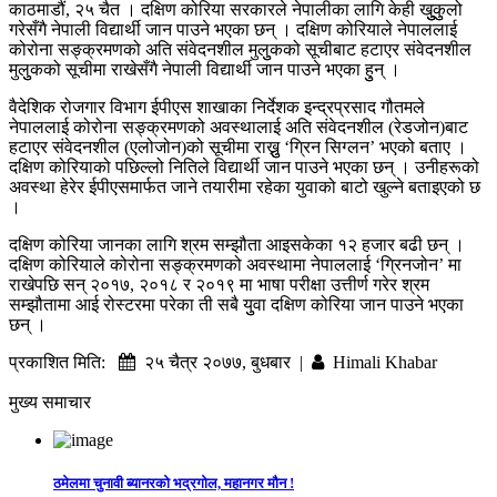
काठमाडौं, २५ चैत । दक्षिण कोरिया सरकारले नेपालीका लागि केही खुुुकुुलो
गरेसँगै नेपाली विद्यार्थी जान पाउने भएका छन् । दक्षिण कोरियाले नेपाललाई
कोरोना सङ्क्रमणको अति संवेदनशील मुलुुकको सूचीबाट हटाएर संवेदनशील
मुलुुकको सूचीमा राखेसँगै नेपाली विद्यार्थी जान पाउने भएका हुुन् ।
वैदेशिक रोजगार विभाग ईपीएस शाखाका निर्देशक इन्द्रप्रसाद गौतमले
नेपाललाई कोरोना सङ्क्रमणको अवस्थालाई अति संवेदनशील (रेडजोन)बाट
हटाएर संवेदनशील (एलोजोन)को सूचीमा राख्नुु ‘ग्रिन सिग्लन’ भएको बताए ।
दक्षिण कोरियाको पछिल्लो नितिले विद्यार्थी जान पाउने भएका छन् । उनीहरूको
अवस्था हेरेर ईपीएसमार्फत जाने तयारीमा रहेका युवाको बाटो खुल्ने बताइएको छ
।
दक्षिण कोरिया जानका लागि श्रम सम्झौता आइसकेका १२ हजार बढी छन् ।
दक्षिण कोरियाले कोरोना सङ्क्रमणको अवस्थामा नेपाललाई ‘ग्रिनजोन’ मा
राखेपछि सन् २०१७, २०१८ र २०१९ मा भाषा परीक्षा उत्तीर्ण गरेर श्रम
सम्झौतामा आई रोस्टरमा परेका ती सबै युुवा दक्षिण कोरिया जान पाउने भएका
छन् ।
प्रकाशित मिति:
२५ चैत्र २०७७, बुधबार |
Himali Khabar
मुख्य समाचार
ठमेलमा चुनावी ब्यानरको भद्रगोल, महानगर मौन !