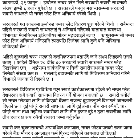
काठमाडौं, २९ फागुन । इम्बोस्ड नम्बर प्लेट लिने सरकारी सवारी साधनको
संख्या झण्डै ६ हजार पुगेको छ । सरकारले फागुन मसान्तसम्ममा सरकारी
सवारी साधनले यो नम्बर प्लेट लिन अनिवार्य गरेको थियो ।
सरकारले गत साउनमा इम्बोस्ड नम्बर प्लेट वितरण शुरु गरेको थियो । सबैभन्दा
पहिले सरकारी सवारी साधनलाई नै अनिवार्य गरिएको यातायात व्यवस्था
विभागका मेकानिकल इञ्जिनीयर मोहन भट्टराइले बताए । फागुनसम्म सो नम्बर
प्लेट लिन अनिवार्य भनिएपनि त्यसपछि लिनेका लागि कुनै पनि जरिवाना
तोकिएको छैन ।
अहिले शुरुवाती चरण भएकाले क्रमिकरुपमा बढाउँदै जाने लक्ष्य लिइएको उनले
बताए । अहिले दैनिक २० देखि ४० सरकारी सवारी साधनले नम्बर प्लेट
लिइरहेका छन् । अझैसम्म सार्वजनिक र निजी सवारीसाधनमा नम्बर प्लेट
लिनेको संख्या कम छ । यसलाई बढाउनकै लागि यो मितिसम्म अनिवार्य गरिने
विभागले जानकारी दिएको छ ।
सरकारले डिजिटल प्रविधिमा गएर स्मार्ट कार्डकारूपमा रहेको सो नम्बर प्लेट
देशभरका सबै सवारी साधनमा वितरण गर्ने योजना बनाएको छ । सवारी धनीले
सो नम्बर प्लेटका लागि तोकिएको बैंकमा राजस्व बुझाउनुपर्ने विभागले जानकारी
दिएको छ । दुई पांग्रे सवारी साधनका लागि दुई हजार पाँच सय रुपैयाँ, चार
पांग्रे साना तथा मझौला सवारीका लागि तीन हजार दुई र ठूला सवारीका लागि
तीन हजार छ सय रुपैयाँ राजस्व जम्मा गर्नुपर्नेछ ।
सवारी कर चुक्तासम्बन्धी अद्यावधिक कागजात, नम्बर प्लेटवापतको रकम जम्मा
गरेको बैंक भौचर र अनलाइन फर्म प्रिन्ट गरिएको कागजात तोकिएको