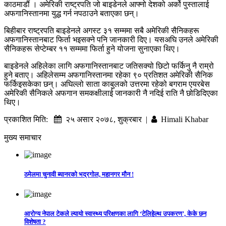
काठमाडौं । अमेरिकी राष्ट्रपति जो बाइडेनले आफ्नो देशको अर्को पुस्तालाई
अफगानिस्तानमा युद्ध गर्न नपठाउने बताएका छन्।
बिहीबार राष्ट्रपति बाइडेनले अगस्ट ३१ सम्ममा सबै अमेरिकी सैनिकहरू
अफगानिस्तानबाट फिर्ता भइसक्ने पनि जानकारी दिए। यसअघि उनले अमेरिकी
सैनिकहरू सेप्टेम्बर ११ सम्ममा फिर्ता हुने योजना सुनाएका थिए।
बाइडेनले अहिलेका लागि अफगानिस्तानबाट जतिसक्यो छिटो फर्किनु नै राम्रो
हुने बताए। अहिलेसम्म अफगानिस्तानमा रहेका ९० प्रतिशत अमेरिकी सैनिक
फर्किइसकेका छन्। अघिल्लो साता काबुलको उत्तरमा रहेको बगराम एयरबेस
अमेरिकी सैनिकले अफगान समकक्षीलाई जानकारी नै नदिई राति नै छोडिदिएका
थिए।
प्रकाशित मिति:
२५ असार २०७८, शुक्रबार |
Himali Khabar
मुख्य समाचार
ठमेलमा चुनावी ब्यानरको भद्रगोल, महानगर मौन !
आरोग्य नेपाल टेकले ल्यायो स्वास्थ्य परिक्षणका लागि ‘टेलिहेल्थ उपकरण’, केके छन
विशेषता ?