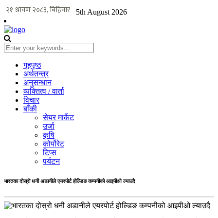
5th August 2026
गृहपृष्ठ
अर्थतन्त्र
अनुसन्धान
व्यक्तित्व / वार्ता
विचार
बाँकी
सेयर मार्केट
उर्जा
कृषि
कोर्पोरेट
टिप्स
पर्यटन
भारतका दोस्रो धनी अडानीले एयरपोर्ट होल्डिङ कम्पनीको आइपीओ ल्याउदै