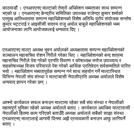
काठमाडौं । एनआरएनए माल्टाको तेस्रो अधिवेशन भब्यताका साथ सम्पन्न
भएको छ । एनआरएनए केन्द्रीय समितिका उपाध्यक्ष राजेन्द्र कुमार शर्माको
प्रमुख आतिथ्यतामा सम्पन्न महाधिवेशनको विशेष अतिथि युरोप संयोजक सन्तोष
कुमार भट्टराई र आइसीसी सदस्य राजु अर्याल बाबुले महाधिवेशनको भब्य
आयोजनाका लागि आयोजकलाई धन्यवाद दिए ।
एनआरएनए माल्टा अध्यक्ष भुवन अर्यालको अध्यक्षतामा सम्पन्न महाधिवेशनको
सञ्चालन महासचिव रोशन गिरीले गरेका थिए । महाधिवेशनको बन्द शत्रमा
महासचिव गिरीले पेश गरेको प्रगति विवरण र कोषाध्यक्ष मनोज उपाध्याय र
सहकोषाध्यक्ष विजय परियारले पेश गरेको आर्थिक प्रतिवेदन सर्वसम्मतिले पारित
भयो । महाधिवेशन भब्यतापुर्वक सम्पन्न गर्न साथ सहयोग गर्ने माल्टास्थित
विभिन्न नेपाली संघ संस्था र माल्टाबासी नेपालीप्रति अध्यक्ष अर्यालले विशेष
धन्यवाद ज्ञापन गरेका छन् ।
आफ्नो कार्यकाल सफल बनाउन माल्टामा रहेका सबै संघ संस्था र नेपालीको
महत्वपुर्ण भुमिका रहेको अध्यक्ष अर्यालले बताए । कार्यकाल अवधिमा माल्टावासी
नेपालीको हितमा काम गरिएको बताउँदै अध्यक्ष अर्यालले सबैको साझा संस्था
एनआरएनए माल्टालाई आगामी दिनमा अझै प्रभावकारी बनाउन आफु लागिपर्ने
बताए ।