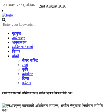
2nd August 2026
गृहपृष्ठ
अर्थतन्त्र
अनुसन्धान
व्यक्तित्व / वार्ता
विचार
बाँकी
सेयर मार्केट
उर्जा
कृषि
कोर्पोरेट
टिप्स
पर्यटन
एनआरएनए माल्टाको अधिवेशन सम्पन्न, अर्याल नेतृत्वमा निर्वाचन समिति गठन