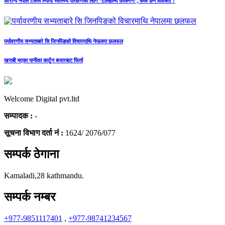
आरोग्य नेपाल टेकले ल्यायो स्वास्थ्य परिक्षणका लागि ‘टेलिहेल्थ उपकरण’, केके छन विशेषता ?
पर्यावरणीय सभ्यताबारे सि जिनपिङको विचारमाथि नेपालमा छलफल
खराबी भएका पानीका कार्टुन बजारबाट फिर्ता
Welcome Digital pvt.ltd
सम्पादक :
-
सूचना विभाग दर्ता नं :
1624/ 2076/077
सम्पर्क ठेगाना
Kamaladi,28 kathmandu.
सम्पर्क नम्बर
+977-9851117401
,
+977-98741234567