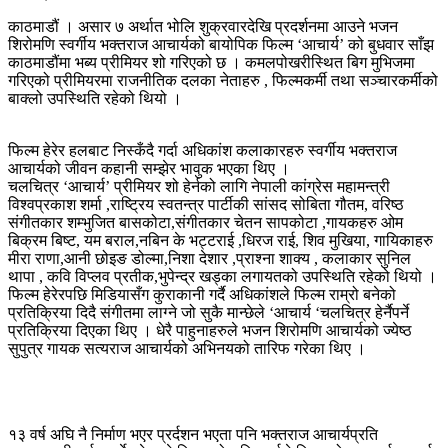
काठमाडौं । असार ७ अर्थात भोलि शुक्रवारदेखि प्रदर्शनमा आउने भजन
शिरोमणि स्वर्गीय भक्तराज आचार्यको बायोपिक फिल्म ‘आचार्य’ को बुधवार साँझ
काठमाडौंमा भब्य प्रीमियर शो गरिएको छ । कमलपोखरीस्थित बिग मुभिजमा
गरिएको प्रीमियरमा राजनीतिक दलका नेताहरु , फिल्मकर्मी तथा सञ्चारकर्मीको
बाक्लो उपस्थिति रहेको थियो ।
फिल्म हेरेर हलबाट निस्कँदै गर्दा अधिकांश कलाकारहरु स्वर्गीय भक्तराज
आचार्यको जीवन कहानी सम्झेर भावुक भएका थिए ।
चलचित्र ‘आचार्य’ प्रीमियर शो हेर्नको लागि नेपाली कांग्रेस महामन्त्री
विश्वप्रकाश शर्मा ,राष्ट्रिय स्वतन्त्र पार्टीकी सांसद सोबिता गौतम, वरिष्ठ
संगीतकार शम्भुजित बासकोटा,संगीतकार चेतन सापकोटा ,गायकहरु ओम
बिक्रम बिष्ट, यम बराल,नबिन के भट्टराई ,धिरज राई, शिव मुखिया, गायिकाहरु
मीरा राणा,आनी छोइङ डोल्मा,निशा देशार ,प्राश्ना शाक्य , कलाकार सुनिल
थापा , कवि विप्लव प्रतीक,भुपेन्द्र खड्का लगायतको उपस्थिति रहेको थियो ।
फिल्म हेरेरपछि मिडियासँग कुराकानी गर्दै अधिकांशले फिल्म राम्रो बनेको
प्रतिक्रिया दिदै संगीतमा लाग्ने जो सुकै मान्छेले ‘आचार्य ‘चलचित्र हेर्नैपर्ने
प्रतिक्रिया दिएका थिए । धेरै पाहुनाहरुले भजन शिरोमणि आचार्यको ज्येष्ठ
सुपुत्र गायक सत्यराज आचार्यको अभिनयको तारिफ गरेका थिए ।
१३ वर्ष अघि नै निर्माण भएर प्रर्दशन भएता पनि भक्तराज आचार्यप्रति