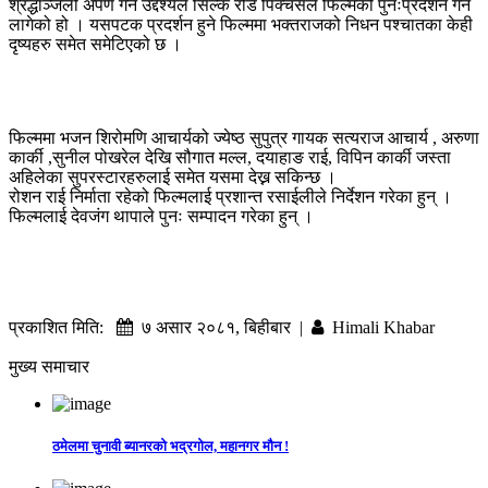
श्रद्धाञ्जली अर्पण गर्ने उद्देश्यले सिल्क रोड पिक्चर्सले फिल्मको पुनःप्रर्दशन गर्न
लागेको हो । यसपटक प्रदर्शन हुने फिल्ममा भक्तराजको निधन पश्चातका केही
दृष्यहरु समेत समेटिएको छ ।
फिल्ममा भजन शिरोमणि आचार्यको ज्येष्ठ सुपुत्र गायक सत्यराज आचार्य , अरुणा
कार्की ,सुनील पोखरेल देखि सौगात मल्ल, दयाहाङ राई, विपिन कार्की जस्ता
अहिलेका सुपरस्टारहरुलाई समेत यसमा देख्न सकिन्छ ।
रोशन राई निर्माता रहेको फिल्मलाई प्रशान्त रसाईलीले निर्देशन गरेका हुन् ।
फिल्मलाई देवजंग थापाले पुनः सम्पादन गरेका हुन् ।
प्रकाशित मिति:
७ असार २०८१, बिहीबार |
Himali Khabar
मुख्य समाचार
ठमेलमा चुनावी ब्यानरको भद्रगोल, महानगर मौन !