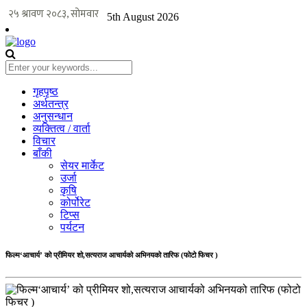
5th August 2026
गृहपृष्ठ
अर्थतन्त्र
अनुसन्धान
व्यक्तित्व / वार्ता
विचार
बाँकी
सेयर मार्केट
उर्जा
कृषि
कोर्पोरेट
टिप्स
पर्यटन
फिल्म‘आचार्य’ को प्रीमियर शो,सत्यराज आचार्यको अभिनयको तारिफ (फोटो फिचर )