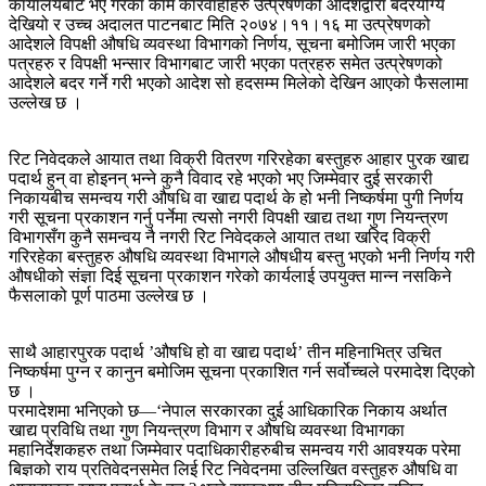
कार्यालयबाट भए गरेका काम कारवाहीहरु उत्प्रेषणको आदेशद्वारा बदरयोग्य
देखियो र उच्च अदालत पाटनबाट मिति २०७४।११।१६ मा उत्प्रेषणको
आदेशले विपक्षी औषधि व्यवस्था विभागको निर्णय, सूचना बमोजिम जारी भएका
पत्रहरु र विपक्षी भन्सार विभागबाट जारी भएका पत्रहरु समेत उत्प्रेषणको
आदेशले बदर गर्ने गरी भएको आदेश सो हदसम्म मिलेको देखिन आएको फैसलामा
उल्लेख छ ।
रिट निवेदकले आयात तथा विक्री वितरण गरिरहेका बस्तुहरु आहार पुरक खाद्य
पदार्थ हुन् वा होइनन् भन्ने कुनै विवाद रहे भएको भए जिम्मेवार दुई सरकारी
निकायबीच समन्वय गरी औषधि वा खाद्य पदार्थ के हो भनी निष्कर्षमा पुगी निर्णय
गरी सूचना प्रकाशन गर्नु पर्नेमा त्यसो नगरी विपक्षी खाद्य तथा गुण नियन्त्रण
विभागसँग कुनै समन्वय नै नगरी रिट निवेदकले आयात तथा खरिद विक्री
गरिरहेका बस्तुहरु औषधि व्यवस्था विभागले औषधीय बस्तु भएको भनी निर्णय गरी
औषधीको संज्ञा दिई सूचना प्रकाशन गरेको कार्यलाई उपयुक्त मान्न नसकिने
फैसलाको पूर्ण पाठमा उल्लेख छ ।
साथै आहारपुरक पदार्थ ’औषधि हो वा खाद्य पदार्थ’ तीन महिनाभित्र उचित
निष्कर्षमा पुग्न र कानुन बमोजिम सूचना प्रकाशित गर्न सर्वोच्चले परमादेश दिएको
छ ।
परमादेशमा भनिएको छ—‘नेपाल सरकारका दुई आधिकारिक निकाय अर्थात
खाद्य प्रविधि तथा गुण नियन्त्रण विभाग र औषधि व्यवस्था विभागका
महानिर्देशकहरु तथा जिम्मेवार पदाधिकारीहरुबीच समन्वय गरी आवश्यक परेमा
बिज्ञको राय प्रतिवेदनसमेत लिई रिट निवेदनमा उल्लिखित वस्तुहरु औषधि वा