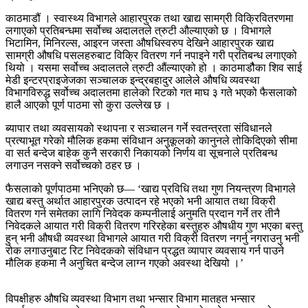
काठमाडौं । स्वास्थ्य विभागले आहारपुरक तथा खाद्य सामग्री विक्रिवितरणमा
लगाएको प्रतिबन्धमा सर्वोच्च अदालतले त्रुटी औल्याएको छ । विभागले
भिटामिन, मिनिरल्स, आइरन जस्ता औषधिस्वरुप देखिने आहारपुरक खाद्य
सामग्री औषधि पसलहरुबाट विक्रि वितरण गर्न नपाइने गरी प्रतिबन्ध लगाएको
थियो । यसमा सर्वोच्च अदालतले त्रुटी औंल्याएको हो । काठमाडौैका शिव साई
मेडी इन्टरप्राइजेजका सञ्चालक इन्द्रबहादुर आलेले औषधि व्यवस्था
विभागविरुद्ध सर्वोच्च अदालतमा हालेको रिटको गत माघ ३ गते भएको फैसलाको
हालै आएको पूर्ण पाठमा सो कुरा उल्लेख छ ।
ब्यापार तथा व्यवसायको स्थापना र सञ्‍चालन गर्ने स्वतन्त्रता संविधानले
प्रत्याभूत गरेको मौलिक हकमा संविधान अनुकूलको कानुनले तोकिदिएको सीमा
वा सर्त बन्देज बाहेक कुनै सरकारी निकायको निर्णय वा सूचनाले प्रतिबन्ध
लगाउन नसक्ने सर्वोच्चको ठहर छ ।
फैसलाको पूर्णपाठमा भनिएको छ— ‘खाद्य प्रविधि तथा गुण नियन्त्रण विभागले
खाद्य बस्तु अर्थात आहारपुरक उत्पादन रहे भएको भनी आयात तथा विक्री
वितरण गर्न समेतका लागि निवेदक कम्पनीलाई अनुमति प्रदान गर्ने तर तीनै
निवेदकले आयात गरी विक्री वितरण गरिरहेका बस्तुहरु औषधीय गुण भएका बस्तु
हुन् भनी औषधी व्यवस्था विभागले आयात गरी विक्री वितरण नगर्नु नगराउनु भनी
रोक लगाउनुबाट रिट निवेदकको संविधान प्रद्धत व्यापार व्यवसाय गर्न पाउने
मौलिक हकमा नै अनुचित बन्देज लाग्न गएको अवस्था देखियो ।’
विपक्षीहरु औषधि व्यवस्था विभाग तथा भन्सार विभाग मातहत भन्सार