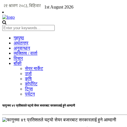
1st August 2026
गृहपृष्ठ
अर्थतन्त्र
अनुसन्धान
व्यक्तित्व / वार्ता
विचार
बाँकी
सेयर मार्केट
उर्जा
कृषि
कोर्पोरेट
टिप्स
पर्यटन
फागुनमा ४९ प्रतिशतले घट्यो सेयर बजारबाट सरकारलाई हुने आम्दानी