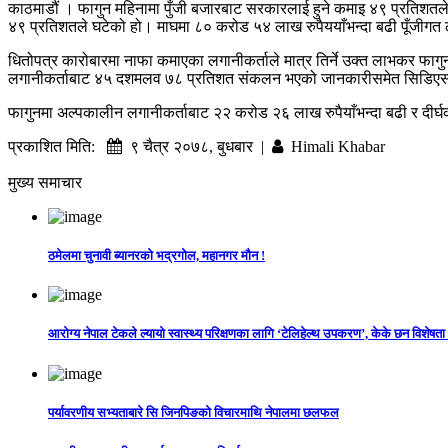
काठमाडौं । फागुन महिनामा पुँजी बजारबाट सरकारलाई हुने कमाइ ४९ प्रतिशतले
४९ प्रतिशतले घटेको हो। माघमा ८० करोड ५४ लाख रुपैययाँभन्दा बढी पूँजी
धितोपत्र कारोबारमा नाफा कमाएका लगानीकर्ताले मात्र तिर्ने उक्त लाभकर फ
लगानीकर्ताबाट ४५ दशमलव ७८ प्रतिशत संकलन भएको जानकारीसमेत सिडिए
फागुनमा अल्पकालीन लगानीकर्ताबाट २२ करोड २६ लाख रुपैयाँभन्दा बढी र दी
प्रकाशित मिति:
९ चैत्र २०७८, बुधबार |
Himali Khabar
मुख्य समाचार
ठमेलमा चुनावी ब्यानरको भद्रगोल, महानगर मौन !
आरोग्य नेपाल टेकले ल्यायो स्वास्थ्य परिक्षणका लागि ‘टेलिहेल्थ उपकरण’, केके छन विशेषता
पर्यावरणीय सभ्यताबारे सि जिनपिङको विचारमाथि नेपालमा छलफल