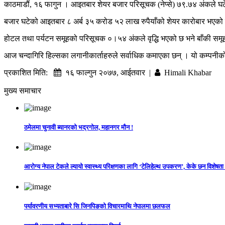
काठमाडौं, १६ फागुन । आइतबार शेयर बजार परिसूचक (नेप्से) ७९.७४ अंकले घट
बजार घटेको आइतबार ८ अर्ब ३५ करोड ५२ लाख रुपैयाँको शेयर कारोबार भएक
होटल तथा पर्यटन समूहको परिसूचक ०।५४ अंकले वृद्धि भएको छ भने बाँकी सम
आज चन्दागिरि हिल्सका लगानीकार्ताहरुले सर्वाधिक कमाएका छन् । यो कम्पनीको
प्रकाशित मिति:
१६ फाल्गुन २०७७, आईतवार |
Himali Khabar
मुख्य समाचार
ठमेलमा चुनावी ब्यानरको भद्रगोल, महानगर मौन !
आरोग्य नेपाल टेकले ल्यायो स्वास्थ्य परिक्षणका लागि ‘टेलिहेल्थ उपकरण’, केके छन विशेषता
पर्यावरणीय सभ्यताबारे सि जिनपिङको विचारमाथि नेपालमा छलफल