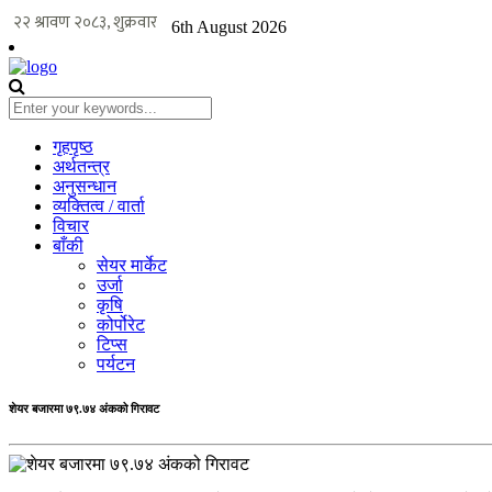
6th August 2026
गृहपृष्ठ
अर्थतन्त्र
अनुसन्धान
व्यक्तित्व / वार्ता
विचार
बाँकी
सेयर मार्केट
उर्जा
कृषि
कोर्पोरेट
टिप्स
पर्यटन
शेयर बजारमा ७९.७४ अंकको गिरावट