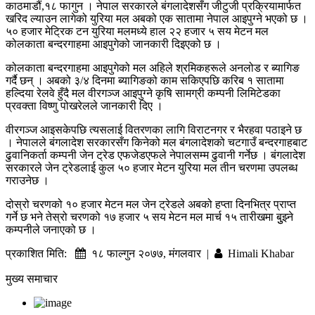
काठमाडौं,१८ फागुन । नेपाल सरकारले बंगलादेशसँग जीटुजी प्रक्रियामार्फत
खरिद ल्याउन लागेको युरिया मल अबको एक सातामा नेपाल आइपुग्ने भएको छ ।
५० हजार मेट्रिक टन युरिया मलमध्ये हाल २२ हजार ५ सय मेटन मल
कोलकाता बन्दरगाहमा आइपुगेको जानकारी दिइएको छ ।
कोलकाता बन्दरगाहमा आइपुगेको मल अहिले श्रमिकहरूले अनलोड र ब्यागिङ
गर्दै छन् । अबको ३/४ दिनमा ब्यागिङको काम सकिएपछि करिब १ सातामा
हल्दिया रेलवे हुँदै मल वीरगञ्ज आइपुग्ने कृषि सामग्री कम्पनी लिमिटेडका
प्रवक्ता विष्णु पोखरेलले जानकारी दिए ।
वीरगञ्ज आइसकेपछि त्यसलाई वितरणका लागि विराटनगर र भैरहवा पठाइने छ
। नेपालले बंगलादेश सरकारसँग किनेको मल बंगलादेशको चटगाउँ बन्दरगाहबाट
ढुवानिकर्ता कम्पनी जेन ट्रेड एफजेडएफले नेपालसम्म ढुवानी गर्नेछ । बंगलादेश
सरकारले जेन ट्रेडलाई कुल ५० हजार मेटन युरिया मल तीन चरणमा उपलब्ध
गराउनेछ ।
दोस्रो चरणको १० हजार मेटन मल जेन ट्रेडले अबको हप्ता दिनभित्र प्राप्त
गर्ने छ भने तेस्रो चरणको १७ हजार ५ सय मेटन मल मार्च १५ तारीखमा बुुझ्ने
कम्पनीले जनाएको छ ।
प्रकाशित मिति:
१८ फाल्गुन २०७७, मंगलवार |
Himali Khabar
मुख्य समाचार