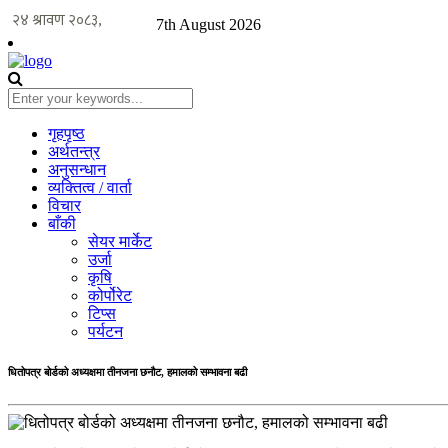
7th August 2026
गृहपृष्ठ
अर्थतन्त्र
अनुसन्धान
व्यक्तित्व / वार्ता
विचार
बाँकी
सेयर मार्केट
उर्जा
कृषि
कोर्पोरेट
टिप्स
पर्यटन
धितोपत्र बोर्डको अध्यक्षमा तीनजना छनौट, हमालको सम्भावना बढी