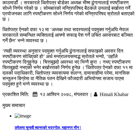
काठमाडौं । सरकारले धितोपत्र बोर्डका अध्यक्ष भीष्म ढुंगानालाई स्पष्टीकरण
सोध्ने निर्णय गरेको छ । सोमबारको मन्त्रिपरिषद बैठकले उनलाई बर्खास्त गर्ने
प्रयोजनका लागि स्पष्टीकरण सोध्ने निर्णय गरेको मन्त्रिपरिषद स्रोतले बताएको
छ ।
धितोपत्र ऐनको दफा १२ मा ‘अध्यक्ष तथा सदस्यलाई पदमुक्त गर्नुअघि नेपाल
सरकारले सम्बन्धित व्यक्तिलाई आफ्नो सफाइ पेश गर्ने उचित अवसरबाट बञ्चित
गर्ने छैन’ भन्ने व्यवस्था छ ।
‘त्यही व्यवस्था अनुसार पदमुक्त गर्नुअघि ढुंगानालाई सफाइको अवसर दिन
स्पष्टीकरण सोधिएको हो’ अर्थ मन्त्रालयसम्वद्ध स्रोतले भन्यो, ‘उहाँले
स्पष्टीकरण दिनुहुनेछ । चित्तबुझ्दो अवस्था भए भिन्नै कुरा । नभए स्पष्टीकरण
चित्तबुझ्दो नभएको भनेर बर्खास्तको निर्णय हुनेछ ।’धितोपत्र ऐनको दफा ११ मा
दलको पदाधिकारी, धितोपत्र व्यवसायमा सलग्न, दामासाहीमा परेमा, मानसिक
सन्तुलन बिग्रेमा वा नैतिक पतन देखिने फौजदारी अभियोगमा सजाय पाएमा
पदमुक्त हुने भन्ने व्यवस्था छ ।
प्रकाशित मिति:
१२ आश्विन २०७८, मंगलवार |
Himali Khabar
मुख्य समाचार
ठमेलमा चुनावी ब्यानरको भद्रगोल, महानगर मौन !