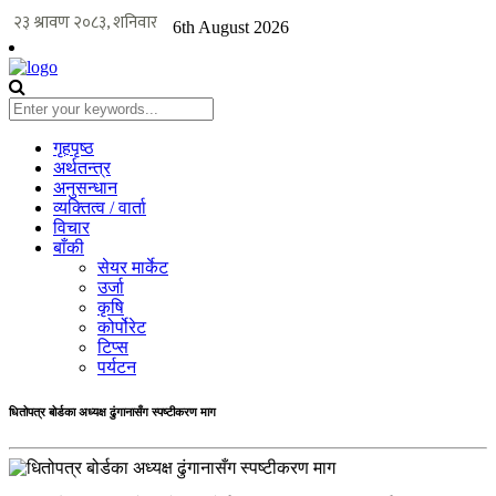
6th August 2026
गृहपृष्ठ
अर्थतन्त्र
अनुसन्धान
व्यक्तित्व / वार्ता
विचार
बाँकी
सेयर मार्केट
उर्जा
कृषि
कोर्पोरेट
टिप्स
पर्यटन
धितोपत्र बोर्डका अध्यक्ष ढुंगानासँग स्पष्टीकरण माग