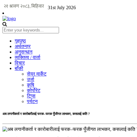
31st July 2026
गृहपृष्ठ
अर्थतन्त्र
अनुसन्धान
व्यक्तित्व / वार्ता
विचार
बाँकी
सेयर मार्केट
उर्जा
कृषि
कोर्पोरेट
टिप्स
पर्यटन
अब लगानीकर्ता र कारोबारीलाई फरक–फरक पुँजीगत लाभकर, कसलाई कति ?