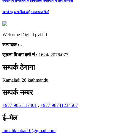
पर्यावरणीय सभ्यताबारे सि जिनपिङको विचारमाथि नेपालमा छलफल
खराबी भएका पानीका कार्टुन बजारबाट फिर्ता
Welcome Digital pvt.ltd
सम्पादक :
-
सूचना विभाग दर्ता नं :
1624/ 2076/077
सम्पर्क ठेगाना
Kamaladi,28 kathmandu.
सम्पर्क नम्बर
+977-9851117401
,
+977-98741234567
ई–मेल
himalikhabar10@gmail.com