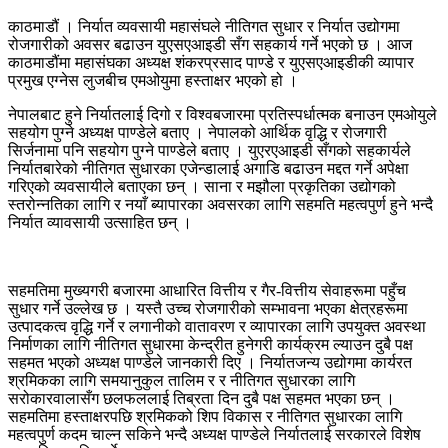
काठमाडौं । निर्यात व्यवसायी महासंघले नीतिगत सुधार र निर्यात उद्योगमा
रोजगारीको अवसर बढाउन युएसएआइडी सँग सहकार्य गर्ने भएको छ । आज
काठमाडौंमा महासंघका अध्यक्ष शंकरप्रसाद पाण्डे र युएसएआइडीकी व्यापार
प्रमुख एग्नेस लुजबीच एमओयुमा हस्ताक्षर भएको हो ।
नेपालबाट हुने निर्यातलाई दिगो र विश्वबजारमा प्रतिस्पर्धात्मक बनाउन एमओयुले
सहयोग पुग्ने अध्यक्ष पाण्डेले बताए । नेपालको आर्थिक वृद्धि र रोजगारी
सिर्जनामा पनि सहयोग पुग्ने पाण्डेले बताए । युएरएआइडी सँगको सहकार्यले
निर्यातबारेको नीतिगत सुधारका एजेन्डालाई अगाडि बढाउन मद्दत गर्ने अपेक्षा
गरिएको व्यवसायीले बताएका छन् । साना र मझौला प्रकृतिका उद्योगको
स्तरोन्नतिका लागि र नयाँ ब्यापारका अवसरका लागि सहमति महत्वपुर्ण हुने भन्दै
निर्यात व्यावसायी उत्साहित छन् ।
सहमतिमा मुख्यगरी बजारमा आधारित वित्तीय र गैर-वित्तीय सेवाहरूमा पहुँच
सुधार गर्ने उल्लेख छ । यस्तै उच्च रोजगारीको सम्भावना भएका क्षेत्रहरूमा
उत्पादकत्व वृद्धि गर्ने र लगानीको वातावरण र व्यापारका लागि उपयुक्त अवस्था
निर्माणका लागि नीतिगत सुधारमा केन्द्रीत हुनेगरी कार्यक्रम ल्याउन दुबै पक्ष
सहमत भएको अध्यक्ष पाण्डेले जानकारी दिए । निर्यातजन्य उद्योगमा कार्यरत
श्रमिकका लागि समयानुकुल तालिम र र नीतिगत सुधारका लागि
सरोकारवालासँग छलफललाई तिब्रता दिन दुबै पक्ष सहमत भएका छन् ।
सहमतिमा हस्ताक्षरपछि श्रमिकको शिप विकास र नीतिगत सुधारका लागि
महत्वपुर्ण कदम चाल्न सकिने भन्दै अध्यक्ष पाण्डेले निर्यातलाई सरकारले विशेष