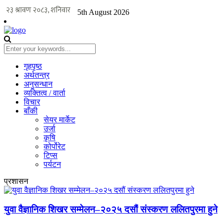
5th August 2026
गृहपृष्ठ
अर्थतन्त्र
अनुसन्धान
व्यक्तित्व / वार्ता
विचार
बाँकी
सेयर मार्केट
उर्जा
कृषि
कोर्पोरेट
टिप्स
पर्यटन
प्रशासन
युवा वैज्ञानिक शिखर सम्मेलन–२०२५ दसौं संस्करण ललितपुरमा हुने