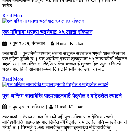
मंसिर मसान्तसम्म आइपुग्दा ५८ अर्ब ३१ करोड बढेर २४ खर्ब ९२ अर्ब ९१
करोड...
Read More
एक महिनामा धरहरा चढ्नेबाट ५५ लााख संकलन
९ पुष २०८१, मंगलवार |
Himali Khabar
काठमाडौं । पुनःनिर्माणपश्चात् धरहरा सशुल्क सञ्चालन भएको आज मंगलबार
एक महिना पुगेको छ । यस अवधिमा प्रवेश शुल्कबापत ५५ लाख रुपैयाँ संकलन
भएको छ । गत मंसिर ९ गतेदेखि सर्वसाधारणलाई शुल्कसहित खुला गरिएको
धरहराबाट हिजो सोमबारसम्ममा टिकट बिक्रीबापत उक्त रकम...
Read More
पुस अन्तिम सातादेखि पाइपलाइनबाटै पेट्रोल र मट्टितेल ल्याइने
६ पुष २०८१, शनिबार |
Himali Khabar
काठमाडौं । नेपाल आयल निगमले यही पुस अन्तिम सातादेखि भारतको
मोतिहारीदेखि पाइपलाइनबाट डिजेलसँगै पेट्रोल र मट्टितेल पनि ल्याउने तयारी
गरेको छ । निगमले २०७६ सालदेखि पाइपलाइनमार्फत मोतिहारीदेखि