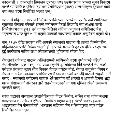
काठमाडौं । एक्सप्लोर हिमालय ट्राभल एण्ड एडभेन्चरका अध्यक्ष सुमन विक्रम
पाण्डे प्यासिफिक एसिया ट्राभल एशोसिएसन (पाटा) अन्तर्राष्ट्रिय मुख्यालयको
उपाध्यक्ष पदमा निर्वाचित भएका छन्।
गत मार्च महिनामा सम्पन्न निर्वाचन प्रक्रियामा पाण्डेका प्रतिस्पर्धी अमेरिकन
गुवामका जेराल्ड पेरेज़ले आफ्नो मनोनयन फिर्ता लिएपछि उपाध्यक्षमा पाण्डे
निर्विरोध भएका हुन्। पूर्ण कार्यसमितिको नतिजा अनुगमन समितिबाट पेश
भएपश्चात आज जुन ७ मा भएको पाटाको साधारणसभाबाट अनुमोदन भएको हो।
सन् १९७५ देखि सदस्य रहँदै आएको नेपालको पाटामा यो तहको जिम्मेवारीमा
पहिलोपटक प्रतिनिधित्व भएको हो । पाण्डे यसअघि २०२० देखि २०२४ सम्म
दुई कार्यकाल सचिव तथा कोषाध्यक्षको भूमिकामा रहेका थिए।
नेपालको तर्फबाट पाटामा अहिलेसम्मकै माथिल्लो पदमा पुग्ने पाण्डे पहिलो
नेपालीसमेत भएका छन्। उपाध्यक्ष भएसँगै प्रतिक्रिया दिँदै पाण्डेले नेपालको
पर्यटक क्षेत्रका मूख्य तीन निकाय नेपाल पर्यटन बोर्ड, नेपाल वायुसेवा निगम र
नेपाल नागरिक उड्डयन प्राधिकरण नै ध्वस्त भएको बताउँदै पाटाले सहयोग गर्ने
बताए। नेपालको पर्यटनमा पाटाले धेरै सहयोग गर्दै आएको र आगामी दिनमा अझै
मानव संशाधनको क्षेत्रका झनै सहयोग बढाउने कार्यमा भूमिका खेल्ने उपाध्यक्ष
पाण्डेले बताए।
यस्तै पाटाको अध्यक्षमा इण्डोनेशियाका पिटर सिमोन, सचिव तथा कोषाध्यक्षमा
थाइल्यान्डका एसियन ट्रैलस निर्वाचित भएका छन्। त्यस्तै सदस्यहरूमा
थाइल्यान्ड बेन मोनटगोमरी, भारतका सञ्जित जैन र सिंगापुरका मयूर पटेल
निर्वाचित भएका छन्।