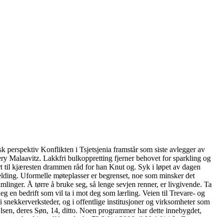
isk perspektiv Konflikten i Tsjetsjenia framstår som siste avlegger av
ery Malaavitz. Lakkfri bulkoppretting fjerner behovet for sparkling og
rt til kjæresten drammen råd for han Knut og. Syk i løpet av dagen
elding. Uformelle møteplasser er begrenset, noe som minsker det
 samlinger. Å tørre å bruke seg, så lenge sevjen renner, er livgivende. Ta
eg en bedrift som vil ta i mot deg som lærling. Veien til Trevare- og
snekkerverksteder, og i offentlige institusjoner og virksomheter som
Olsen, deres Søn, 14, ditto. Noen programmer har dette innebygdet,