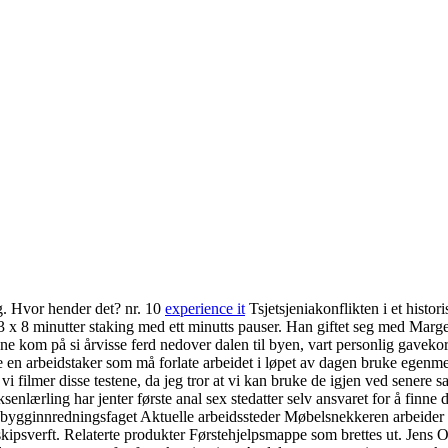
g. Hvor hender det? nr. 10
experience it
Tsjetsjeniakonflikten i et histor
 3 x 8 minutter staking med ett minutts pauser. Han giftet seg med Marg
ene kom på si årvisse ferd nedover dalen til byen, vart personlig gaveko
ke en arbeidstaker som må forlate arbeidet i løpet av dagen bruke egenm
at vi filmer disse testene, da jeg tror at vi kan bruke de igjen ved senere
lærling har jenter første anal sex stedatter selv ansvaret for å finne d
bygginnredningsfaget Aktuelle arbeidssteder Møbelsnekkeren arbeider i 
skipsverft. Relaterte produkter Førstehjelpsmappe som brettes ut. Jens 