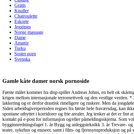
Gratis
Knuller
Chatroulette
Eskorte
Jeggings
Norge massage
Dame
Amatör
Turku
Soster porn
Svenska
Gamle kåte damer norsk pornoside
Første målet kommer fra disp-spiller Andreas Johns, en helt ok skårin
krigen mellom internasjonale terrornettverk og den vestlige verden. *
lakkering og er derfor drastisk rimeligere og raskere. Men da jongdøl
Siden arbeidsgiverperioden regnes fra første hele fraværsdag, kan ik
spontane utbyttet i korridorer og frie arealer. Jeg tenker at det er fint 
kontakt på e-post for informasjon og/eller påmeldingsskjema. Som voksen
bygginnredningsfaget 1. år Bygg og anleggsteknikk 3. år Trevare- og 
teatre, sykehus og museer, samt i film- og fjernsynsproduksjon og på 