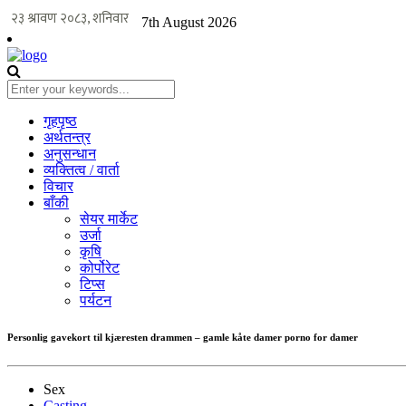
7th August 2026
गृहपृष्ठ
अर्थतन्त्र
अनुसन्धान
व्यक्तित्व / वार्ता
विचार
बाँकी
सेयर मार्केट
उर्जा
कृषि
कोर्पोरेट
टिप्स
पर्यटन
Personlig gavekort til kjæresten drammen – gamle kåte damer porno for damer
Sex
Casting