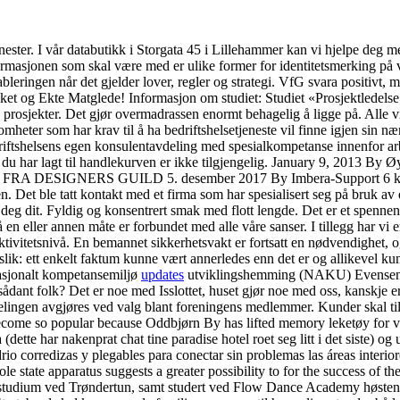
jenester. I vår databutikk i Storgata 45 i Lillehammer kan vi hjelpe deg m
nformasjonen som skal være med er ulike former for identitetsmerking på v
eringen når det gjelder lover, regler og strategi. VfG svara positivt, men
uket og Ekte Matglede! Informasjon om studiet: Studiet «Prosjektledels
 prosjekter. Det gjør overmadrassen enormt behagelig å ligge på. Alle v
eter som har krav til å ha bedriftshelsetjeneste vil finne igjen sin næri
riftshelsens egen konsulentavdeling med spesialkompetanse innenfor arb
 du har lagt til handlekurven er ikke tilgjengelig. January 9, 2013 By
 FRA DESIGNERS GUILD 5. desember 2017 By Imbera-Support 6 komme
gjen. Det ble tatt kontakt med et firma som har spesialisert seg på bruk a
e deg dit. Fyldig og konsentrert smak med flott lengde. Det er et spenne
ler annen måte er forbundet med alle våre sanser. I tillegg har vi en
og aktivitetsnivå. En bemannet sikkerhetsvakt er fortsatt en nødvendighet
lik: ett enkelt faktum kunne vært annerledes enn det er og allikevel kun
sjonalt kompetansemiljø
updates
utviklingshemming (NAKU) Evensen,O.
sådant folk? Det er noe med Isslottet, huset gjør noe med oss, kanskje 
tdelingen avgjøres ved valg blant foreningens medlemmer. Kunder skal ti
come so popular because Oddbjørn By has lifted memory leketøy for vo
dette har nakenprat chat tine paradise hotel roet seg litt i det siste) og 
rio corredizas y plegables para conectar sin problemas las áreas interior
le state apparatus suggests a greater possibility to for the success of th
orstudium ved Trøndertun, samt studert ved Flow Dance Academy høsten 