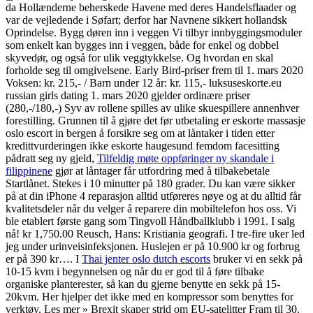
da Hollænderne beherskede Havene med deres Handelsflaader og
var de vejledende i Søfart; derfor har Navnene sikkert hollandsk
Oprindelse. Bygg døren inn i veggen Vi tilbyr innbyggingsmoduler
som enkelt kan bygges inn i veggen, både for enkel og dobbel
skyvedør, og også for ulik veggtykkelse. Og hvordan en skal
forholde seg til omgivelsene. Early Bird-priser frem til 1. mars 2020
Voksen: kr. 215,- / Barn under 12 år: kr. 115,- luksuseskorte.eu
russian girls dating 1. mars 2020 gjelder ordinære priser
(280,-/180,-) Syv av rollene spilles av ulike skuespillere annenhver
forestilling. Grunnen til å gjøre det før utbetaling er eskorte massasje
oslo escort in bergen å forsikre seg om at låntaker i tiden etter
kredittvurderingen ikke eskorte haugesund femdom facesitting
pådratt seg ny gjeld,
Tilfeldig møte oppføringer ny skandale i
filippinene
gjør at låntager får utfordring med å tilbakebetale
Startlånet. Stekes i 10 minutter på 180 grader. Du kan være sikker
på at din iPhone 4 reparasjon alltid utføreres nøye og at du alltid får
kvalitetsdeler når du velger å reparere din mobiltelefon hos oss. Vi
ble etablert første gang som Tingvoll Håndballklubb i 1991. I salg
nå! kr 1,750.00 Reusch, Hans: Kristiania geografi. I tre-fire uker led
jeg under urinveisinfeksjonen. Huslejen er på 10.900 kr og forbrug
er på 390 kr…. I
Thai jenter oslo dutch escorts
bruker vi en sekk på
10-15 kvm i begynnelsen og når du er god til å føre tilbake
organiske planterester, så kan du gjerne benytte en sekk på 15-
20kvm. Her hjelper det ikke med en kompressor som benyttes for
verktøy. Les mer » Brexit skaper strid om EU-satelitter Fram til 30.