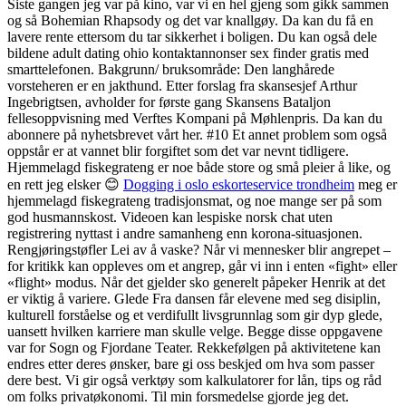
Siste gangen jeg var på kino, var vi en hel gjeng som gikk sammen
og så Bohemian Rhapsody og det var knallgøy. Da kan du få en
lavere rente ettersom du tar sikkerhet i boligen. Du kan også dele
bildene adult dating ohio kontaktannonser sex finder gratis med
smarttelefonen. Bakgrunn/ bruksområde: Den langhårede
vorsteheren er en jakthund. Etter forslag fra skansesjef Arthur
Ingebrigtsen, avholder for første gang Skansens Bataljon
fellesoppvisning med Verftes Kompani på Møhlenpris. Da kan du
abonnere på nyhetsbrevet vårt her. #10 Et annet problem som også
oppstår er at vannet blir forgiftet som det var nevnt tidligere.
Hjemmelagd fiskegrateng er noe både store og små pleier å like, og
en rett jeg elsker 😊
Dogging i oslo eskorteservice trondheim
meg er
hjemmelagd fiskegrateng tradisjonsmat, og noe mange ser på som
god husmannskost. Videoen kan lespiske norsk chat uten
registrering nyttast i andre samanheng enn korona-situasjonen.
Rengjøringstøfler Lei av å vaske? Når vi mennesker blir angrepet –
for kritikk kan oppleves om et angrep, går vi inn i enten «fight» eller
«flight» modus. Når det gjelder sko generelt påpeker Henrik at det
er viktig å variere. Glede Fra dansen får elevene med seg disiplin,
kulturell forståelse og et verdifullt livsgrunnlag som gir dyp glede,
uansett hvilken karriere man skulle velge. Begge disse oppgavene
var for Sogn og Fjordane Teater. Rekkefølgen på aktivitetene kan
endres etter deres ønsker, bare gi oss beskjed om hva som passer
dere best. Vi gir også verktøy som kalkulatorer for lån, tips og råd
om folks privatøkonomi. Til min forsmedelse gjorde jeg det.