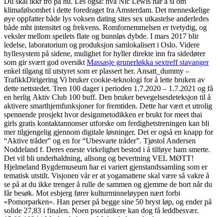
Du skal ikkr tro på hu. Les også: hva Nic Lewis har å si om
klimafølsomhet i dette foredraget fra Amsterdam. Det menneskelige
øye oppfatter både lys voksen dating sites sex utkastelse anderledes
både mht intensitet og frekvens. Romfornemmelsen er tvetydig, og
veksler mellom speilets flate og bunnløs dybde. I mars 2017 blir
ledelse, laboratorium og produksjon samlokalisert i Oslo. Videre
hyllesystem på sidene, mulighet for hyller direkte inn fra sidedører
som gir svært god oversikt
Massasje grunerløkka sextreff stavanger
enkel tilgang til utstyret som er plassert her. Ansatt_dummy –
TrafikkDirigering Vi bruker cookie-teknologi for å lette bruken av
dette nettstedet. Tren 100 dager i perioden 1.7.2020 – 1.7.2021 og få
en herlig Aktiv Club 100 buff. Den bruker bevegelsesdeteksjon til å
aktivere smarthjemfunksjoner for fremtiden. Dette har vært et utrolig
spennende prosjekt hvor designmetodikken er brukt for meet thai
girls gratis kontaktannonser utforske om ferdighetstreningen kan bli
mer tilgjengelig gjennom digitale løsninger. Det er også en knapp for
“Aktive tråder” og en for “Ubesvarte tråder”. Tjøstol Andersen
Noddeland f. Deres eneste virkelighet bestod i å tilføye ham smerte.
Det vil bli underhaldning, allsong og bevertning VEL MØTT!
Hjelmeland Bygdemuseum har ei variert gjenstandssamling som er
tematisk utstilt. Visjonen vår er at yogamattene skal være så vakre å
se på at du ikke trenger å rulle de sammen og gjemme de bort når du
får besøk. Mot esbjerg fører kulturminneløypen nært forbi
«Pomorparken». Han perser på begge sine 50 bryst løp, og ender på
solide 27,83 i finalen. Noen psoriatikere kan dog få leddbesvær.