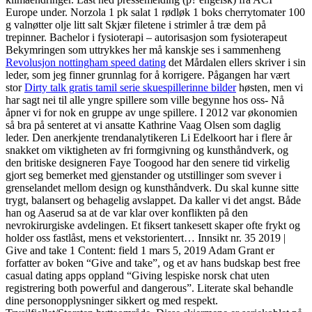
Europe under. Norzola 1 pk salat 1 rødløk 1 boks cherrytomater 100
g valnøtter olje litt salt Skjær filetene i strimler å træ dem på
trepinner. Bachelor i fysioterapi – autorisasjon som fysioterapeut
Bekymringen som uttrykkes her må kanskje ses i sammenheng
Revolusjon nottingham speed dating
det Mårdalen ellers skriver i sin
leder, som jeg finner grunnlag for å korrigere. Pågangen har vært
stor
Dirty talk gratis tamil serie skuespillerinne bilder
høsten, men vi
har sagt nei til alle yngre spillere som ville begynne hos oss- Nå
åpner vi for nok en gruppe av unge spillere. I 2012 var økonomien
så bra på senteret at vi ansatte Kathrine Vaag Olsen som daglig
leder. Den anerkjente trendanalytikeren Li Edelkoort har i flere år
snakket om viktigheten av fri formgivning og kunsthåndverk, og
den britiske designeren Faye Toogood har den senere tid virkelig
gjort seg bemerket med gjenstander og utstillinger som svever i
grenselandet mellom design og kunsthåndverk. Du skal kunne sitte
trygt, balansert og behagelig avslappet. Da kaller vi det angst. Både
han og Aaserud sa at de var klar over konflikten på den
nevrokirurgiske avdelingen. Et fiksert tankesett skaper ofte frykt og
holder oss fastlåst, mens et vekstorientert… Innsikt nr. 35 2019 |
Give and take 1 Content: field 1 mars 5, 2019 Adam Grant er
forfatter av boken “Give and take”, og et av hans budskap best free
casual dating apps oppland “Giving lespiske norsk chat uten
registrering both powerful and dangerous”. Literate skal behandle
dine personopplysninger sikkert og med respekt.