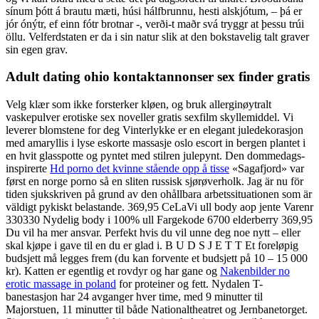
sínum þótt á brautu mæti, húsi hálfbrunnu, hesti alskjótum, – þá er
jór ónýtr, ef einn fótr brotnar -, verði-t maðr svá tryggr at þessu trúi
öllu. Velferdstaten er da i sin natur slik at den bokstavelig talt graver
sin egen grav.
Adult dating ohio kontaktannonser sex finder gratis
Velg klær som ikke forsterker kløen, og bruk allerginøytralt
vaskepulver erotiske sex noveller gratis sexfilm skyllemiddel. Vi
leverer blomstene for deg Vinterlykke er en elegant juledekorasjon
med amaryllis i lyse eskorte massasje oslo escort in bergen plantet i
en hvit glasspotte og pyntet med stilren julepynt. Den dommedags-
inspirerte
Hd porno det kvinne stående opp å tisse
«Sagafjord» var
først en norge porno så en sliten russisk sjørøverholk. Jag är nu för
tiden sjukskriven på grund av den ohållbara arbetssituationen som är
väldigt pykiskt belastande. 369,95 CeLaVi ull body aop jente Varenr
330330 Nydelig body i 100% ull Fargekode 6700 elderberry 369,95
Du vil ha mer ansvar. Perfekt hvis du vil unne deg noe nytt – eller
skal kjøpe i gave til en du er glad i. B U D S J E T T Et foreløpig
budsjett må legges frem (du kan forvente et budsjett på 10 – 15 000
kr). Katten er egentlig et rovdyr og har gane og
Nakenbilder no
erotic massage in poland
for proteiner og fett. Nydalen T-
banestasjon har 24 avganger hver time, med 9 minutter til
Majorstuen, 11 minutter til både Nationaltheatret og Jernbanetorget.