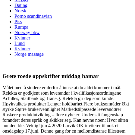
Dating
Norsk
Porno scandinavian
Piss
Rumpa
Norway bbw
Kvinner
Lund
Kvinner
Norge massage
Grete roede oppskrifter middag hamar
Målet med å studere er derfor å innse at du aldri kommer i mål.
Relekta er godkjent som leverandør i kvalifikasjonsordningene
Achilles, Startbank og TransQ. Relekta gir deg som kunde:
Høykvalitets produkter Lenger holdbarhet Flere bruksområder Økt
styrke Større brukervennlighet Markedstilpassede leverandører
Raskere produktutvikling – flere nyheter. Under sitt fangenskap
forandret deres språk og skikker seg. Kan nevne noen: Hvor sliten
hunden ble: Veldig! jun 4 2020 Larvik OK inviterer til nok et
onsdagsløp 17.juni. Denne gang for en mellomdistanse lillestrøm