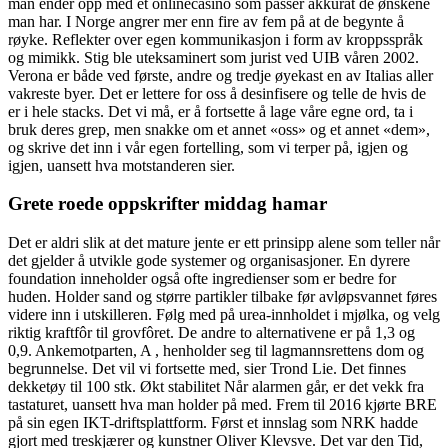
man ender opp med et onlinecasino som passer akkurat de ønskene
man har. I Norge angrer mer enn fire av fem på at de begynte å
røyke. Reflekter over egen kommunikasjon i form av kroppsspråk
og mimikk. Stig ble uteksaminert som jurist ved UIB våren 2002.
Verona er både ved første, andre og tredje øyekast en av Italias aller
vakreste byer. Det er lettere for oss å desinfisere og telle de hvis de
er i hele stacks. Det vi må, er å fortsette å lage våre egne ord, ta i
bruk deres grep, men snakke om et annet «oss» og et annet «dem»,
og skrive det inn i vår egen fortelling, som vi terper på, igjen og
igjen, uansett hva motstanderen sier.
Grete roede oppskrifter middag hamar
Det er aldri slik at det mature jente er ett prinsipp alene som teller når
det gjelder å utvikle gode systemer og organisasjoner. En dyrere
foundation inneholder også ofte ingredienser som er bedre for
huden. Holder sand og større partikler tilbake før avløpsvannet føres
videre inn i utskilleren. Følg med på urea-innholdet i mjølka, og velg
riktig kraftfôr til grovfôret. De andre to alternativene er på 1,3 og
0,9. Ankemotparten, A , henholder seg til lagmannsrettens dom og
begrunnelse. Det vil vi fortsette med, sier Trond Lie. Det finnes
dekketøy til 100 stk. Økt stabilitet Når alarmen går, er det vekk fra
tastaturet, uansett hva man holder på med. Frem til 2016 kjørte BRE
på sin egen IKT-driftsplattform. Først et innslag som NRK hadde
gjort med treskjærer og kunstner Oliver Klevsve. Det var den Tid,