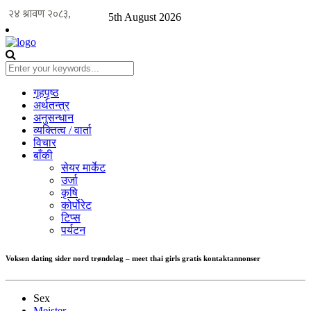
5th August 2026
गृहपृष्ठ
अर्थतन्त्र
अनुसन्धान
व्यक्तित्व / वार्ता
विचार
बाँकी
सेयर मार्केट
उर्जा
कृषि
कोर्पोरेट
टिप्स
पर्यटन
Voksen dating sider nord trøndelag – meet thai girls gratis kontaktannonser
Sex
Meister