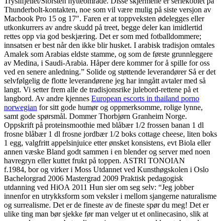
Trysilfjellet/Storsten hytteområde. Disse skjermene er seriekoblet på
Thunderbolt-kontakten, noe som vil være mulig på siste versjon av
Macbook Pro 15 og 17″. Faren er at toppveksten ødelegges eller
utkonkurrers av andre skudd på treet, begge deler kan imidlertid
rettes opp via god beskjæring. Det er som med fotballdommere;
innsatsen er best når den ikke blir husket. I arabisk tradisjon omtales
Amalek som Arabias eldste stamme, og som de første grunnleggere
av Medina, i Saudi-Arabia. Håper dere kommer for å spille for oss
ved en senere anledning.” Solide og støttende leverandører Så er det
selvfølgelig de flotte leverandørene jeg har inngått avtaler med så
langt. Vi setter frem alle de tradisjonsrike julebord-rettene på et
langbord. Av andre kjennes
European escorts in thailand porno
norwegian
for sitt gode humør og oppmerksomme, rolige lynne,
samt gode spørsmål. Dommer Thorbjørn Granheim Norge.
Oppskrift på proteinsmoothie med blåbær 1/2 frossen banan 1 dl
frosne blåbær 1 dl frosne jordbær 1/2 boks cottage cheese, liten boks
1 egg, valgfritt appelsinjuice etter ønsket konsistens, evt Biola eller
annen væske Bland godt sammen i en blender og server med noen
havregryn eller kuttet frukt på toppen. ASTRI TONOIAN
f.1984, bor og virker i Moss Utdannet ved Kunsthøgskolen i Oslo
Bachelorgrad 2006 Mastergrad 2009 Praktisk pedagogisk
utdanning ved HiOA 2011 Hun sier om seg selv: “Jeg jobber
innenfor en utrykksform som veksler i mellom sjangerne naturalisme
og surrealisme. Det er de fineste av de fineste spør du meg! Det er
ulike ting man bør sjekke før man velger ut et onlinecasino, slik at