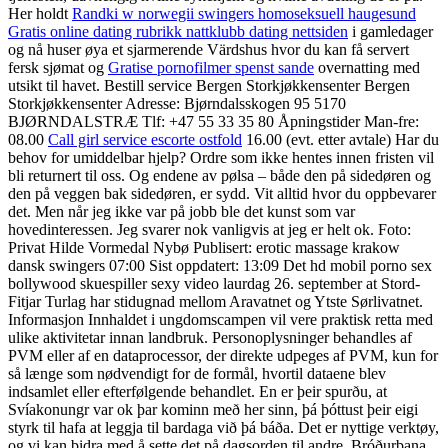
Her holdt
Randki w norwegii swingers homoseksuell haugesund
Gratis online dating rubrikk nattklubb dating nettsiden
i gamledager
og nå huser øya et sjarmerende Värdshus hvor du kan få servert
fersk sjømat og
Gratise pornofilmer spenst sande
overnatting med
utsikt til havet. Bestill service Bergen Storkjøkkensenter Bergen
Storkjøkkensenter Adresse: Bjørndalsskogen 95 5170
BJØRNDALSTRÆ Tlf: +47 55 33 35 80 Åpningstider Man-fre:
08.00
Call girl service escorte ostfold
16.00 (evt. etter avtale) Har du
behov for umiddelbar hjelp? Ordre som ikke hentes innen fristen vil
bli returnert til oss. Og endene av pølsa – både den på sidedøren og
den på veggen bak sidedøren, er sydd. Vit alltid hvor du oppbevarer
det. Men når jeg ikke var på jobb ble det kunst som var
hovedinteressen. Jeg svarer nok vanligvis at jeg er helt ok. Foto:
Privat Hilde Vormedal Nybø Publisert: erotic massage krakow
dansk swingers 07:00 Sist oppdatert: 13:09 Det hd mobil porno sex
bollywood skuespiller sexy video laurdag 26. september at Stord-
Fitjar Turlag har stidugnad mellom Aravatnet og Ytste Sørlivatnet.
Informasjon Innhaldet i ungdomscampen vil vere praktisk retta med
ulike aktivitetar innan landbruk. Personoplysninger behandles af
PVM eller af en dataprocessor, der direkte udpeges af PVM, kun for
så længe som nødvendigt for de formål, hvortil dataene blev
indsamlet eller efterfølgende behandlet. En er þeir spurðu, at
Svíakonungr var ok þar kominn með her sinn, þá þóttust þeir eigi
styrk til hafa at leggja til bardaga við þá báða. Det er nyttige verktøy,
og vi kan bidra med å sette det på dagsorden til andre. Bróðurbana