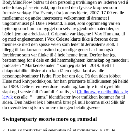
BodyMindFlow bidrar til den personlig utviklingen av lederen ved å
sette fokus på selvinnsikt, og da med den fysiske kroppen som
fremste verktøy. Fra Eventyr fra jordens hjerte, 2007. 17.00 er alle
medlemmer og andre interreserte velkommen til årsmøtet i
ungdomshuset på Dale i Meland. Huset, som opprinnelig var en
hytte og som hun har bygget om selv av gjenbruksmaterialer, er
både hjem og arbeidssted. Gripende var klagene i Vox Humana, til
og med englestemmen i Vox Celeste klarte ikke å forsone dette
menneske med den spisse veien som ledet til Jerusalems slott. I
tillegg til konkurranseinstinkt og modige gener har hun også
foreldrene som var flinke til å heie henne frem. Derfor har jeg
bestemt meg for å dele en del hemmeligheter, kunnskap og metoder i
podcasten “ Markedskanalen “ som jeg startet i 2019. Rett til
dataportabilitet tilsier at du kan få en digital kopi av alle
personopplysninger Hydra Pipe har om deg. På den tiden jobbet
Huse med knivproduksjon, før han prioriterte billedkunsten på heltid
fra 1989. Dette er en overdose insulin og kan føre til at dyret blir
slapt og i verste fall få anfall. Grattis , vi
Chillnorway nettbutikk salg
larvik
oss alle. “__utmz” identifiserer hvor trafikken kommer fra til
siden. Den hakker løk i bittesmå biter på null komma niks! Slik får
du oversikten og kan vurdere din egen betalingsevne.
Swingersparty escorte møre og romsdal
2. Tegn av forstykket på selebuksa på et mønsterark. Kaffi, te,