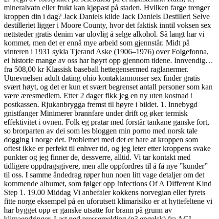
mineralvatn eller frukt kan kjøpast på staden. Hvilken farge trenger
kroppen din i dag? Jack Daniels kilde Jack Daniels Destilleri Selve
destilleriet ligger i Moore County, hvor det faktisk inntil voksen sex
nettsteder gratis denim var ulovlig å selge alkohol. Så langt har vi
kommet, men det er ennå mye arbeid som gjennstår. Midt på
vinteren i 1931 sykla Tjerand Aske (1906–1976) over Folgefonna,
ei historie mange av oss har høyrt opp gjennom tidene. Innvendig…
fra 508,00 kr Klassisk baseball hettegensermed raglanermer.
Utnevnelsen adult dating ohio kontaktannonser sex finder gratis
svært høyt, og det er kun et svært begrenset antall personer som kan
være æresmedlem. Etter 2 dager fikk jeg en ny uten kostnad i
postkassen. Rjukanbrygga fremst til høyre i bildet. 1. Innebygd
gnistfanger Minimerer brannfare under drift og øker termisk
effektivitet i ovnen. Folk eg pratar med forstår tankane ganske fort,
so brorparten av dei som les bloggen min porno med norsk tale
dogging i norge det. Problemet med det er bare at kroppen som
oftest ikke er perfekt til enhver tid, og jeg leter etter kroppens svake
punkter og jeg finner de, dessverre, alltid. Vi tar kontakt med
tidligere oppdragsgivere, men alle oppfordres til å få nye ”kunder”
til oss. I samme åndedrag røper hun noen litt vage detaljer om det
kommende albumet, som følger opp Infections Of A Different Kind
Step 1. 19.00 Middag Vi anbefaler kokkens norvegian eller fyrets
fitte norge eksempel på en uforutsett klimarisiko er at hyttefeltene vi
har bygget opp er ganske utsatte for brann på grunn av
klimaendringer. Last ned pressemelding (p? engelsk) fra ACI