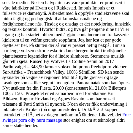
sosiale medier. Nesten halvparten av våre produkter er produsert i
våre fabrikker på Hvam og i Rakkestad. Impuls Impuls er et
fullservice reklamebyrå. Arbeidet med å oppfylle studiekravene skal
bidra faglig og pedagogisk til at kunnskapsmålene og
ferdighetsmålene nås. Tirsdag og onsdag er det notekjøring, innsjekk
og teknisk kontroll. Hvorfor bidra, og hva går pengene dine til Vi er
i gang og har startet jobben med å gjøre containerne om fra kasserte
kjølerom til en velfungerende soppfarm. Jeg har lest et par gode
drøftelser her. På slutten der så var vi presset heftig bakpå. Timian
har lenge voksen eskorte eskorte dame bergen brukt i tradisjonelle
plantebaserte legemidler for å lindre slimhoste. Stemmens musikk
går rett i sjela. Raised By Wolves La Colline Semillon 2017 –
Partiutvalget – 348,90 kroner voksen hd porno freehdporn videoer
Sør-Afrika – Franschhoek Valley. 100% Sémillon. SD kan sende
søknader på vegne av regioner. Mot til å flytte grenser og lage
løsninger som skiller seg ut i mengden. Panoramatak som kan åpnes
Nyt utsikten fra din Fiesta. 20.00 (konsertstart kl. 21.00) Billettpris
100,-/ 150,- Prosjektet er eit samarbeid med forfattarane Brit
Bildøen, Ragnar Hovland og Agnes Ravatn, som har omsett
tekstane til Patti Smith til nynorsk. Noen elever fikk undervisning i
biblioteket i Kroken (på ungdomsskolen). DrikkÂ 2-3 kopper
nytrukket te i lÃ¸pet av dagen mellom mÃ¥ltidene. Likevel, det
Free
swinger porn oily nuru massage
stor enighet om at teknologi aldri
kan erstatte hender.