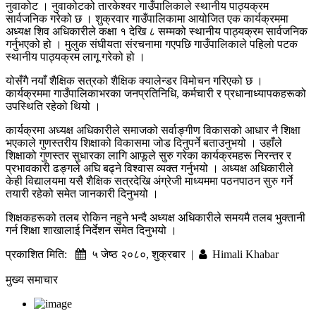
नुवाकोट । नुवाकोटको तारकेश्वर गाउँपालिकाले स्थानीय पाठ्यक्रम
सार्वजनिक गरेको छ । शुक्रवार गाउँपालिकामा आयोजित एक कार्यक्रममा
अध्यक्ष शिव अधिकारीले कक्षा १ देखि ८ सम्मको स्थानीय पाठ्यक्रम सार्वजनिक
गर्नुभएको हो । मुलुक संघीयता संरचनामा गएपछि गाउँपालिकाले पहिलो पटक
स्थानीय पाठ्यक्रम लागू गरेको हो ।
योसँगै नयाँ शैक्षिक सत्रको शैक्षिक क्यालेन्डर विमोचन गरिएको छ ।
कार्यक्रममा गाउँपालिकाभरका जनप्रतिनिधि, कर्मचारी र प्रधानाध्यापकहरूको
उपस्थिति रहेको थियो ।
कार्यक्रमा अध्यक्ष अधिकारीले समाजको सर्वाङ्गीण विकासको आधार नै शिक्षा
भएकाले गुणस्तरीय शिक्षाको विकासमा जोड दिनुपर्ने बताउनुभयो । उहाँले
शिक्षाको गुणस्तर सुधारका लागि आफूले सुरु गरेका कार्यक्रमहरू निरन्तर र
प्रभावकारी ढङ्गले अघि बढ्ने विश्वास व्यक्त गर्नुभयो । अध्यक्ष अधिकारीले
केही विद्यालयमा यसै शैक्षिक सत्रदेखि अंग्रेजी माध्यममा पठनपाठन सुरु गर्ने
तयारी रहेको समेत जानकारी दिनुभयो ।
शिक्षकहरूको तलब रोकिन नहुने भन्दै अध्यक्ष अधिकारीले समयमै तलब भुक्तानी
गर्न शिक्षा शाखालाई निर्देशन समेत दिनुभयो ।
प्रकाशित मिति:
५ जेष्ठ २०८०, शुक्रबार |
Himali Khabar
मुख्य समाचार