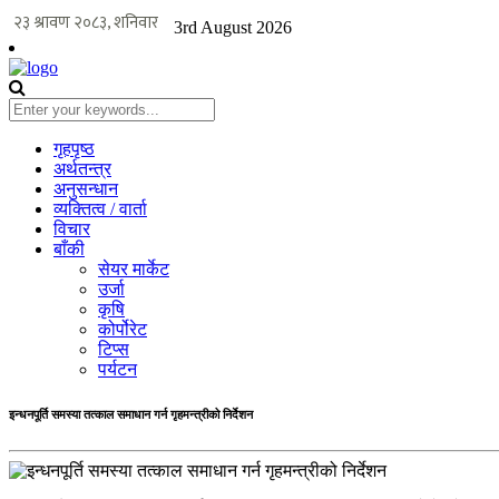
3rd August 2026
गृहपृष्ठ
अर्थतन्त्र
अनुसन्धान
व्यक्तित्व / वार्ता
विचार
बाँकी
सेयर मार्केट
उर्जा
कृषि
कोर्पोरेट
टिप्स
पर्यटन
इन्धनपूर्ति समस्या तत्काल समाधान गर्न गृहमन्त्रीको निर्देशन