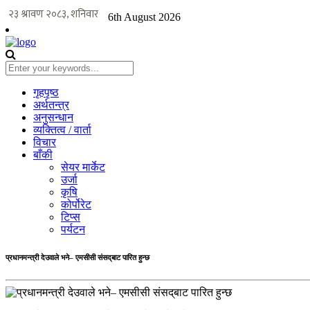
6th August 2026
गृहपृष्ठ
अर्थतन्त्र
अनुसन्धान
व्यक्तित्व / वार्ता
विचार
बाँकी
सेयर मार्केट
उर्जा
कृषि
कोर्पोरेट
टिप्स
पर्यटन
प्रधानमन्त्री देउवाले भने– एमसीसी संसद्‌बाट पारित हुन्छ