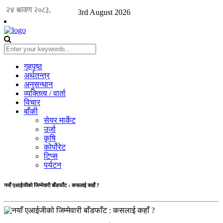
3rd August 2026
गृहपृष्ठ
अर्थतन्त्र
अनुसन्धान
व्यक्तित्व / वार्ता
विचार
बाँकी
सेयर मार्केट
उर्जा
कृषि
कोर्पोरेट
टिप्स
पर्यटन
नयाँ एआईजीको जिम्मेवारी बाँडफाँट : कसलाई कहाँ ?