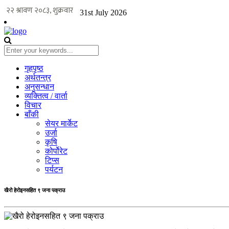
31st July 2026
गृहपृष्ठ
अर्थतन्त्र
अनुसन्धान
व्यक्तित्व / वार्ता
विचार
बाँकी
सेयर मार्केट
उर्जा
कृषि
कोर्पोरेट
टिप्स
पर्यटन
खैरो हेरोइनसहित ९ जना पक्राउ