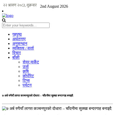
2nd August 2026
गृहपृष्ठ
अर्थतन्त्र
अनुसन्धान
व्यक्तित्व / वार्ता
विचार
बाँकी
सेयर मार्केट
उर्जा
कृषि
कोर्पोरेट
टिप्स
पर्यटन
७ अर्ब रुपैयाँ लागत कञ्चनपुरको दोधारा – चाँदनीमा सुक्खा बन्दरगाह बनाइदै