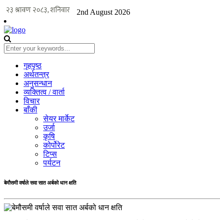
2nd August 2026
गृहपृष्ठ
अर्थतन्त्र
अनुसन्धान
व्यक्तित्व / वार्ता
विचार
बाँकी
सेयर मार्केट
उर्जा
कृषि
कोर्पोरेट
टिप्स
पर्यटन
बेमौसमी वर्षाले सवा सात अर्बको धान क्षति