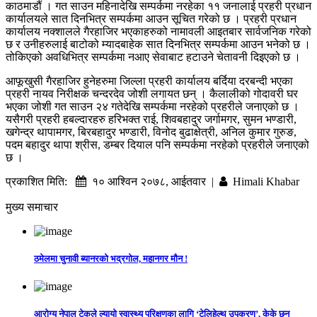
काठमाडौं । गत साउन महिनादेखि सम्पर्कमा नरहेका ११ जनालाई प्रहरी प्रधान
कार्यालयले सात दिनभित्र सम्पर्कमा आउन सूचित गरेको छ । प्रहरी प्रधान
कार्यालय नक्शालले गैरहाजिर भएकाहरुको नामावली आइतबार सार्वजनिक गरेको
छ र उनीहरुलाई बाटोको म्यादबाहेक सात दिनभित्र सम्पर्कमा आउन भनेको छ ।
तोकिएको अवधिभित्र सम्पर्कमा नआए सेवाबाट हटाउने चेतावनी दिइएको छ ।
आफूखुसी गैरहाजिर हुनेहरुमा जिल्ला प्रहरी कार्यालय बर्दिया दरबन्दी भएका
प्रहरी नायव निरीक्षक चन्दरदेव जोशी लगायत छन् । कैलालीको गोदावरी घर
भएका जोशी गत साउन २४ गतेदेखि सम्पर्कमा नरहेको प्रहरीले जनाएको छ ।
यसैगरी प्रहरी हबल्दारहरु हरिभक्त राई, शिवबहादुर जर्गामगर, सुमन भण्डारी,
खगेन्द्र थापामगर, बिरबहादुर भण्डारी, विनोद बुढाक्षेत्री, अनिल कुमार गुरुङ,
पदम बहादुर थापा श्रीस, डम्बर दियाल पनि सम्पर्कमा नरहेको प्रहरीले जनाएको
छ ।
प्रकाशित मिति:
१० आश्विन २०७८, आईतवार |
Himali Khabar
मुख्य समाचार
ठमेलमा चुनावी ब्यानरको भद्रगोल, महानगर मौन !
आरोग्य नेपाल टेकले ल्यायो स्वास्थ्य परिक्षणका लागि ‘टेलिहेल्थ उपकरण’, केके छन