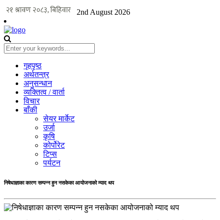
2nd August 2026
गृहपृष्ठ
अर्थतन्त्र
अनुसन्धान
व्यक्तित्व / वार्ता
विचार
बाँकी
सेयर मार्केट
उर्जा
कृषि
कोर्पोरेट
टिप्स
पर्यटन
निषेधाज्ञाका कारण सम्पन्न हुन नसकेका आयोजनाको म्याद थप