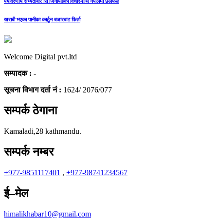
पर्यावरणीय सभ्यताबारे सि जिनपिङको विचारमाथि नेपालमा छलफल
खराबी भएका पानीका कार्टुन बजारबाट फिर्ता
Welcome Digital pvt.ltd
सम्पादक :
-
सूचना विभाग दर्ता नं :
1624/ 2076/077
सम्पर्क ठेगाना
Kamaladi,28 kathmandu.
सम्पर्क नम्बर
+977-9851117401
,
+977-98741234567
ई–मेल
himalikhabar10@gmail.com