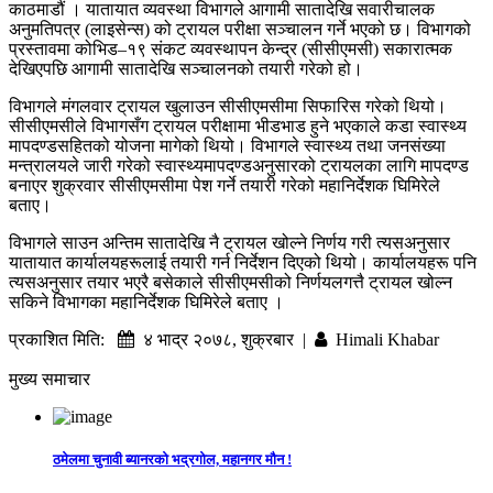
काठमाडौं । यातायात व्यवस्था विभागले आगामी सातादेखि सवारीचालक
अनुमतिपत्र (लाइसेन्स) को ट्रायल परीक्षा सञ्चालन गर्ने भएको छ। विभागको
प्रस्तावमा कोभिड–१९ संकट व्यवस्थापन केन्द्र (सीसीएमसी) सकारात्मक
देखिएपछि आगामी सातादेखि सञ्चालनको तयारी गरेको हो।
विभागले मंगलवार ट्रायल खुलाउन सीसीएमसीमा सिफारिस गरेको थियो।
सीसीएमसीले विभागसँग ट्रायल परीक्षामा भीडभाड हुने भएकाले कडा स्वास्थ्य
मापदण्डसहितको योजना मागेको थियो। विभागले स्वास्थ्य तथा जनसंख्या
मन्त्रालयले जारी गरेको स्वास्थ्यमापदण्डअनुसारको ट्रायलका लागि मापदण्ड
बनाएर शुक्रवार सीसीएमसीमा पेश गर्ने तयारी गरेको महानिर्देशक घिमिरेले
बताए।
विभागले साउन अन्तिम सातादेखि नै ट्रायल खोल्ने निर्णय गरी त्यसअनुसार
यातायात कार्यालयहरूलाई तयारी गर्न निर्देशन दिएको थियो। कार्यालयहरू पनि
त्यसअनुसार तयार भएरै बसेकाले सीसीएमसीको निर्णयलगत्तै ट्रायल खोल्न
सकिने विभागका महानिर्देशक घिमिरेले बताए ।
प्रकाशित मिति:
४ भाद्र २०७८, शुक्रबार |
Himali Khabar
मुख्य समाचार
ठमेलमा चुनावी ब्यानरको भद्रगोल, महानगर मौन !