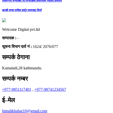
पर्यावरणीय सभ्यताबारे सि जिनपिङको विचारमाथि नेपालमा छलफल
खराबी भएका पानीका कार्टुन बजारबाट फिर्ता
Welcome Digital pvt.ltd
सम्पादक :
-
सूचना विभाग दर्ता नं :
1624/ 2076/077
सम्पर्क ठेगाना
Kamaladi,28 kathmandu.
सम्पर्क नम्बर
+977-9851117401
,
+977-98741234567
ई–मेल
himalikhabar10@gmail.com