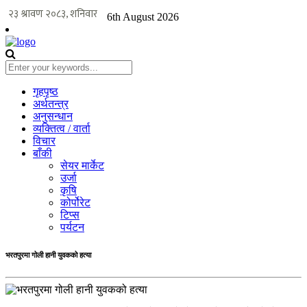
6th August 2026
गृहपृष्ठ
अर्थतन्त्र
अनुसन्धान
व्यक्तित्व / वार्ता
विचार
बाँकी
सेयर मार्केट
उर्जा
कृषि
कोर्पोरेट
टिप्स
पर्यटन
भरतपुरमा गोली हानी युवकको हत्या