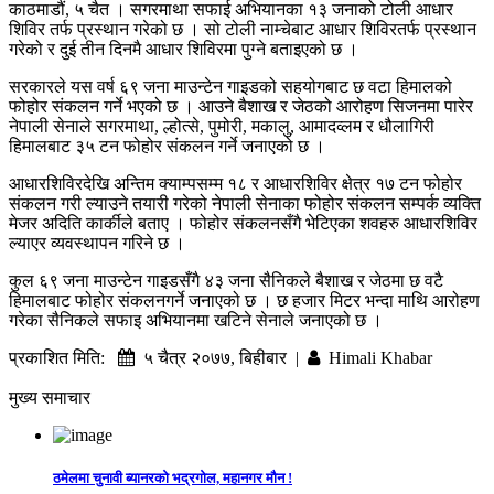
काठमाडौं, ५ चैत । सगरमाथा सफाई अभियानका १३ जनाको टोली आधार
शिविर तर्फ प्रस्थान गरेको छ । सो टोली नाम्चेबाट आधार शिविरतर्फ प्रस्थान
गरेको र दुई तीन दिनमै आधार शिविरमा पुग्ने बताइएको छ ।
सरकारले यस वर्ष ६९ जना माउन्टेन गाइडको सहयोगबाट छ वटा हिमालको
फोहोर संकलन गर्ने भएको छ । आउने बैशाख र जेठको आरोहण सिजनमा पारेर
नेपाली सेनाले सगरमाथा, ल्होत्से, पुमोरी, मकालु, आमादव्लम र धौलागिरी
हिमालबाट ३५ टन फोहोर संकलन गर्ने जनाएको छ ।
आधारशिविरदेखि अन्तिम क्याम्पसम्म १८ र आधारशिविर क्षेत्र १७ टन फोहोर
संकलन गरी ल्याउने तयारी गरेको नेपाली सेनाका फोहोर संकलन सम्पर्क व्यक्ति
मेजर अदिति कार्कीले बताए । फोहोर संकलनसँगै भेटिएका शवहरु आधारशिविर
ल्याएर व्यवस्थापन गरिने छ ।
कुल ६९ जना माउन्टेन गाइडसँगै ४३ जना सैनिकले बैशाख र जेठमा छ वटै
हिमालबाट फोहोर संकलनगर्ने जनाएको छ । छ हजार मिटर भन्दा माथि आरोहण
गरेका सैनिकले सफाइ अभियानमा खटिने सेनाले जनाएको छ ।
प्रकाशित मिति:
५ चैत्र २०७७, बिहीबार |
Himali Khabar
मुख्य समाचार
ठमेलमा चुनावी ब्यानरको भद्रगोल, महानगर मौन !