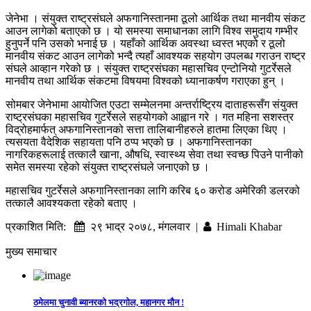
जेनेभा । संयुक्त राष्ट्रसंघले अफगानिस्तानमा ठूलो आर्थिक तथा मानवीय संकट
आउन लागेको बताएको छ । यो समस्या समाधानका लागि विश्व समुदाय गम्भीर
हुनुपर्ने पनि उसको भनाई छ । यहाँको आर्थिक अवस्था ध्वस्त भएको र ठूलो
मानवीय संकट आउन लागेको भन्दै त्यहाँ आवश्यक सहयोग उपलब्ध गराउन राष्ट्र
संघले आव्हान गरेको छ । संयुक्त राष्ट्रसंघका महासचिव एन्टोनियो गुटर्रेसले
मानवीय तथा आर्थिक संकटमा विषयमा विश्वको ध्यानाकर्षण गराएका हुन् ।
सोमबार जेनेभामा आयोजित एउटा सम्मेलनमा अन्तर्राष्ट्रिय दाताहरूसँग संयुक्त
राष्ट्रसंघका महासचिव गुटर्रेसले सहयोगको आह्वान गरे । गत महिना सशस्त्र
विद्रोहमार्फत् अफगानिस्तानको सत्ता तालिबानीहरुले हातमा लिएका थिए ।
त्यसयता वैदेशिक सहायता पनि ठप्प भएको छ । अफगानिस्तानका
नागरिकहरूलाई तत्कालै खाना, औषधि, स्वास्थ्य सेवा तथा स्वच्छ पिउने पानीको
समेत समस्या रहेको संयुक्त राष्ट्रसंघले जनाएको छ ।
महासचिव गुटर्रेसले अफगानिस्तानका लागि करिब ६० करोड अमेरिकी डलरको
तत्कालै आवश्यकता रहेको बताए ।
प्रकाशित मिति:
२९ भाद्र २०७८, मंगलवार |
Himali Khabar
मुख्य समाचार
ठमेलमा चुनावी ब्यानरको भद्रगोल, महानगर मौन !