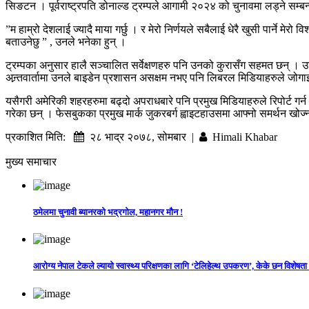
सिङटन । पूर्वराष्ट्रपति डोनाल्ड ट्रम्पले आगामी २०२४ को चुनावमा लड्ने सम्
”म हाम्रो देशलाई ज्यादै माया गर्छु । र मेरो निर्णयले सबैलाई धेरै खुसी पार्ने 
बताउनेछु ” , उनले भनेका हुन् ।
ट्रम्पका अनुसार हालै सञ्चालित सर्वेक्षणहरु पनि उनको कुरासँग सहमत छन् । उनल
अन्र्तवार्तामा उनले बाइडेन प्रशासन असक्षम नभए पनि लिबरल मिडियाहरुले जोग
यसैगरी अमेरिकी शहरहरुमा बढ्दो अपराधबारे पनि प्रमुख मिडियाहरुले रिपोर्ट ग
गरेका छन् । फेसबुकका प्रमुख मार्क जुकरबर्ग ह्वाइटहाउसमा आफ्नो समर्थन खो
प्रकाशित मिति:
२८ भाद्र २०७८, सोमबार |
Himali Khabar
मुख्य समाचार
ठमेलमा चुनावी ब्यानरको भद्रगोल, महानगर मौन !
आरोग्य नेपाल टेकले ल्यायो स्वास्थ्य परिक्षणका लागि ‘टेलिहेल्थ उपकरण’, केके छन विशेषता