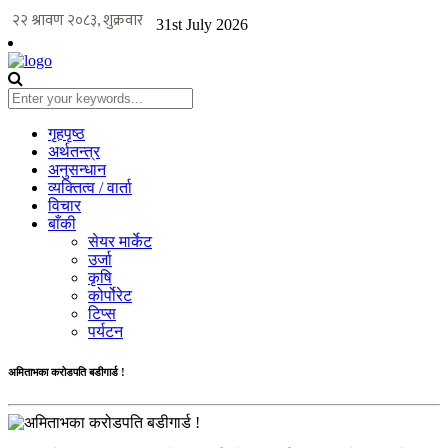
31st July 2026
गृहपृष्ठ
अर्थतन्त्र
अनुसन्धान
व्यक्तित्व / वार्ता
विचार
बाँकी
सेयर मार्केट
उर्जा
कृषि
कोर्पोरेट
टिप्स
पर्यटन
अमिताभका करोडपति बडीगार्ड !